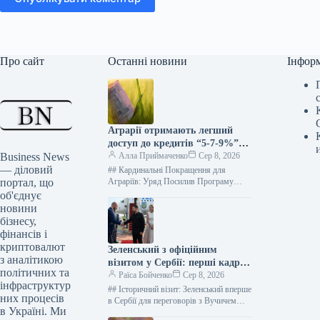
Про сайт
Останні новини
Інфор
Аграрії отримають легший
доступ до кредитів “5-7-9%”
Business News
для посівної та виробничих
Алла Приймаченко
Сер 8, 2026
— діловий
потреб
## Кардинальні Покращення для
портал, що
Аграріїв: Уряд Посилив Програму
Доступних Кредитів 8 серпня 2026 59
об'єднує
0Юлія Немцева Kurkul.com Українські
новини
аграрії отримають…
бізнесу,
фінансів і
криптовалют
Зеленський з офіційним
з аналітикою
візитом у Сербії: перші кадри
політичних та
зустрічі з Вучичем
Раїса Бойченко
Сер 8, 2026
інфраструктур
## Історичний візит: Зеленський вперше
них процесів
в Сербії для переговорів з Вучичем
в Україні. Ми
07.08.2026 19:04 Укрінформ Президент