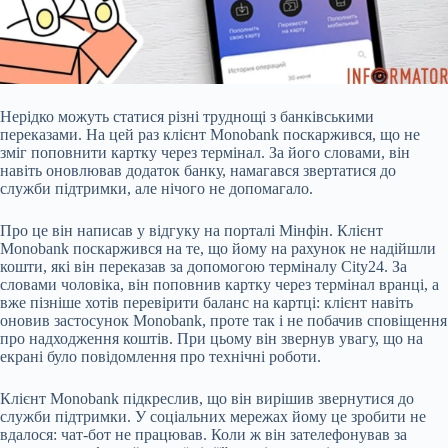
Нерідко можуть статися різні труднощі з банківськими
переказами. На цей раз клієнт Monobank
поскаржився, що не
зміг поповнити картку через термінал. За його словами, він
навіть оновлював додаток банку, намагався звертатися до
служби підтримки, але нічого не допомагало.
Про це він написав у відгуку на порталі Мінфін. Клієнт
Monobank поскаржився на те, що йому на рахунок не надійшли
кошти, які він переказав за допомогою терміналу City24. За
словами чоловіка, він поповнив картку через термінал вранці, а
вже пізніше хотів перевірити баланс на картці: клієнт навіть
оновив застосунок Monobank, проте так і не побачив сповіщення
про надходження коштів. При цьому він звернув увагу, що на
екрані було повідомлення про технічні роботи.
Клієнт Monobank підкреслив, що він вирішив звернутися до
служби підтримки. У соціальних мережах йому це зробити не
вдалося: чат-бот не працював. Коли ж він зателефонував за