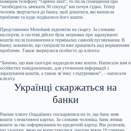
номером телефону “гарячої лінії”, то після сповіщення про
“необхідність зачекати 30 секунд” він почув гудки. Тепер
чоловік звертається до банку, щоб дізнатися, які виникли
проблеми та куди подівалися його кошти.
Представники Monobank відповіли на скаргу. За словами
експертів, в системі дійсно були затримки при зарахуванні
коштів після поповнення в терміналах самообслуговування. В
банку зазначили, що спеціалісти вже працюють над вирішенням
проблеми. Також звернулися особисто до клієнта:
“Бачимо, що вам сьогодні надходили вже кошти. Написали вам в
особистих повідомленнях, для уточнення інформації з
зарахування коштів, а також зв’язку з підтримкою”, – написали
клієнту.
Українці скаржаться на
банки
Раніше клієнт Ощадбанку поскаржився на те, що банк зняв
кошти з неактивної картки. За словами чоловіка, банк знімав
кошти за смс-інформування по кредитній картці. Він розповів,
що з картки, якою не користувалися, раптом зняли 10 гривень,