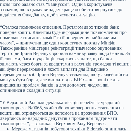
після чого баланс став “з мінусом”. Один з користувачів
зазначив, що в цьому випадку краще особисто звернутися до
відділення Ощадбанку, щоб з’ясувати ситуацію.
“Сталося помилкове списання. Протягом двох тижнів банк
поверне кошти. Клієнтам буде інформаційне повідомлення про
помилкове списання комісії та її повернення найближчим
часом”, – припустив ще один користувач порталу Мінфін.
Також раніше міністерка реінтеграції тимчасово окупованих
територій Ірина Верещук зробила важливу заяву щодо банків. За
її словами, багато українців скаржиться на те, що банки
знімають через борги за кредитами з рахунків громадян ті кошти,
які були перераховані в якості виплати для Вимушено
переміщених осіб. Ірина Верещук зазначила, що у людей дійсно
можуть бути борги, але виплати для ВПО – це гроші не для
вирішення проблем банків, а для допомоги людям, які
опинилися в складній ситуації.
“У Верховній Раді вже декілька місяців перебуває урядовий
законопроєкт №9065, який забороняє звернення стягнення на
кошти, які отримуються як допомога на проживання ВПО.
Звертаюсь до народних депутатів з проханням підтримати
законопроєкт”, – закликала Верховну Раду Верещук.
Мережа магазинів побутової техніки Eldorado опинилась