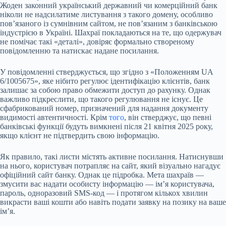
Жоден законний український державний чи комерційний банк
ніколи не надсилатиме листування з такого домену, особливо
пов’язаного із сумнівним сайтом, не пов’язаним з банківською
індустрією в Україні. Шахраї покладаються на те, що одержувач
не помічає такі «деталі», довіряє формально створеному
повідомленню та натискає надане посилання.
У повідомленні стверджується, що згідно з «Положенням UA
6/1005675», яке нібито регулює ідентифікацію клієнтів, банк
залишає за собою право обмежити доступ до рахунку. Однак
важливо підкреслити, що такого регулювання не існує. Це
сфабрикований номер, призначений для надання документу
видимості автентичності. Крім
того
, він стверджує, що певні
банківські функції будуть вимкнені після 21 квітня 2025 року,
якщо клієнт не підтвердить свою інформацію.
Як правило, такі листи містять активне посилання. Натиснувши
на нього, користувач потрапляє на сайт, який візуально нагадує
офіційний сайт банку. Однак це підробка. Мета шахраїв —
змусити вас надати особисту інформацію — ім’я користувача,
пароль, одноразовий SMS-код — і протягом кількох хвилин
викрасти ваші кошти або навіть подати заявку на позику на ваше
ім’я.