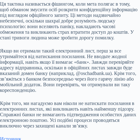
Ця тактика називається фішингом, коли мета полягає в тому,
щоб обманом змусити осіб розкрити конфіденційну інформацію
під виглядом офіційного запиту. Ці методи надзвичайно
небезпечні, оскільки шахраї добре розуміють людську
психологію: вони вселяють паніку, накладають часові
обмеження та викликають страх втратити доступ до коштів. У
стані тривоги людина може зробити дорогу помилку.
Якщо ви отримали такий електронний лист, перш за все
утримайтеся від натискання посилання. Не вводьте жодної
інформації, навіть якщо її вимагає «банк». Завжди перевіряйте
адресу відправника, оскільки в офіційних листах завжди буде
вказаний домен банку (наприклад, @oschadbank.ua). Крім того,
зв’яжіться з банком безпосередньо через його гарячу лінію або
мобільний додаток. Вони перевірять, чи отримували ви таку
кореспонденцію.
Крім того, ми нагадуємо вам ніколи не натискати посилання в
електронних листах, які викликають навіть найменшу підозру.
Справжні банки не вимагають підтвердження особистих даних
електронною поштою. Усі подібні процеси проводяться
виключно через захищені канали зв’язку.
Источник