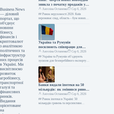
зникла з початку продажів у
Business News
2026 році – дані “ЛУН”
Ангеліна Остапенко
Сер 6, 2026
— діловий
## Ринок нерухомості 2026: Київ
портал, що
переживає спад, область – бум нових
житлових комплексів Фото: Оксана
об'єднує
Гришина Від початку 2026 року…
новини
бізнесу,
фінансів і
криптовалют
Україна та Румунія
з аналітикою
посилюють співпрацю для
політичних та
розширення логістики порту
Ангеліна Остапенко
Сер 6, 2026
інфраструктур
Констанца
## Україна та Румунія об’єднують
них процесів
зусилля для безперебійного експорту
в Україні. Ми
агропродукції: Порт Констанца –
висвітлюємо
стратегічний союзник ### Ключові
кроки для подолання…
розвиток
агробізнесу,
транспортної
Банки видали іпотеки на 50
галузі та
мільярдів: як змінився ринок
фінансових
кредитування
Ангеліна Остапенко
Сер 6, 2026
ринків.
## Ринок іпотеки в Україні: 50
Видання
мільярдів гривень та перспективи
орієнтоване
зростання Фото: Пресслужба КБУ
на
Станом на початок літа 2026 року,…