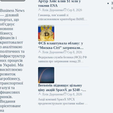
Артур Хейс влив $1 млн у
токени ENA
Business News
Лілія Дорошенко
Сер 8, 2026
— діловий
Гаманець, пов’язаний зі
портал, що
співзасновником криптобіржі BitMEX
та головою інвестиційного фонду
об'єднує
Maelstrom Артуром Хейсом (Arthur
новини
Hayes), придбав 10,9 мільйона токенів
бізнесу,
ENA…
фінансів і
криптовалют
ФСБ влаштувала облаву: у
з аналітикою
“Москва-Сіті” затримали
політичних та
співробітників
Лілія Дорошенко
Сер 8, 2026
інфраструктур
криптообмінників
Федеральна служба безпеки (ФСБ) РФ
них процесів
заявила про затримання понад 20
в Україні. Ми
співробітників криптообмінників у
висвітлюємо
бізнес-центрі «Москва-Сіті». Їх
підозрюють у допомозі шахраям.…
розвиток
агробізнесу,
транспортної
Bernstein підвищує цільову
галузі та
ціну акцій SpaceX до $248 –
фінансових
ринок реагує зростанням
Лілія Дорошенко
Сер 8, 2026
ринків.
Акції компанії SpaceX SPCX
Видання
продемонстрували зростання майже на
орієнтоване
3% на премаркеті у четвер, після того,
на
як аналітики Bernstein підвищили