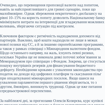
Очевидно, що перевищення пропозиції валюти над попитом,
навіть за найсприятливішого для гривні сценарію, поки що
малоймовірне. Однак збереження некритичного дисбалансу на
рівні 10–15% на користь попиту дозволить Національному банку
мінімізувати витрати на інтервенції для згладжування можливих
коливань, зберігаючи ситуацію під контролем.
Ключовим фактором є ритмічність надходження допомоги від
партнерів. Важливо, щоб кошти надходили не лише в межах
нової позики від ЄС, а й за іншими європейськими програмами,
а також у рамках співпраці з Міжнародним валютним фондом.
Щодо останнього напряму, на жаль, існують певні ризики,
оскільки Україна ще не виконала деякі поточні зобов’язання за
Меморандумом про співпрацю з Фондом. Зокрема, це стосується
пошуку внутрішніх резервів для фінансування бюджетного
дефіциту. Необхідними кроками є ухвалення законодавства про
податок на доходи від цифрових платформ та скасування пільг
при оподаткуванні міжнародних посилок. Якщо шанси на
ухвалення парламентом першого рішення зберігаються, то з
другим, ймовірно, виникнуть труднощі. Однак це вже питання
середньострокової перспективи.
За найближчі дні, за прогнозами Олексія Козирєва, курс купівлі
та продажу готівкового долара в банках коливатиметься в межах