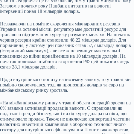
у квітні. Водночас це на 9% більше, ніж у травні минулого року.
Загалом з початку року Нацбанк витратив на валютні
інтервенції понад 18 мільярдів доларів.
Незважаючи на помітне скорочення міжнародних резервів
України за останні місяці, регулятор має достатній ресурс для
тривалого підтримання курсу «у розумних межах». На початок
червня резерви країни становили 48,22 мільярда доларів. Для
порівняння, у лютому цей показник сягав 57,7 мільярда доларів
(історичний максимум), але все ж перевищує максимальні
показники до війни щонайменше на 10 мільярдів доларів. На
початок повномасштабного вторгнення РФ цей показник ледь
сягав 28,1 мільярда доларів.
Щодо внутрішнього попиту на іноземну валюту, то у травні він
помірно скорочувався, тоді як пропозиція доларів та євро на
міжбанківському ринку зростала.
«На міжбанківському ринку у травні обсяги операцій зросли на
6% завдяки активізації продавців валюти. С спрацювали як
податкові тренди бізнесу, так і вихід курсу долара на піки, що
стимулювало продаж. Також не виключаю конвертації частини
валютних інвестицій компаніями з оборонно-технологічного
сектору для внутрішнього фінансування. Попит також зростав,