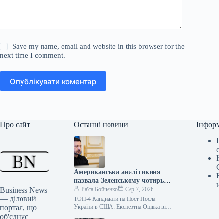
Save my name, email and website in this browser for the
next time I comment.
Опублікувати коментар
Про сайт
Останні новини
Інфор
Американська аналітикиня
назвала Зеленському чотирьох
Business News
кандидатів на посаду посла
Раїса Бойченко
Сер 7, 2026
— діловий
ТОП-4 Кандидати на Пост Посла
портал, що
України в США: Експертна Оцінка від
Американської Аналітикині
об'єднує