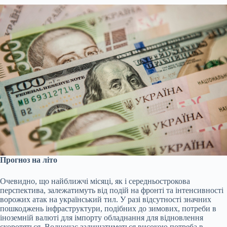
Прогноз на літо
Очевидно, що найближчі місяці, як і середньострокова
перспектива, залежатимуть від подій на фронті та інтенсивності
ворожих атак на український тил. У разі відсутності значних
пошкоджень інфраструктури, подібних до зимових, потреби в
іноземній валюті для імпорту обладнання для відновлення
скоротяться. Водночас залишатиметься високою потреба в