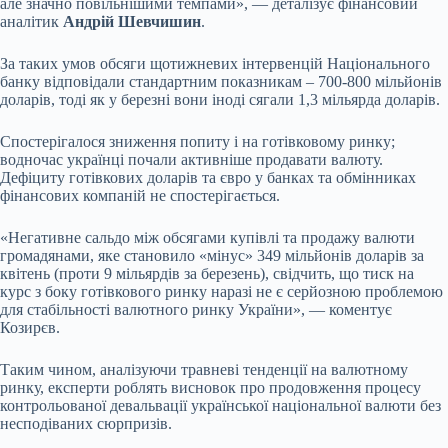
але значно повільнішими темпами», — деталізує фінансовий
аналітик
Андрій Шевчишин
.
За таких умов обсяги щотижневих інтервенцій Національного
банку відповідали стандартним показникам – 700-800 мільйонів
доларів, тоді як у березні вони іноді сягали 1,3 мільярда доларів.
Спостерігалося зниження попиту і на готівковому ринку;
водночас українці почали активніше продавати валюту.
Дефіциту готівкових доларів та євро у банках та обмінниках
фінансових компаній не спостерігається.
«Негативне сальдо між обсягами купівлі та продажу валюти
громадянами, яке становило «мінус» 349 мільйонів доларів за
квітень (проти 9 мільярдів за березень), свідчить, що тиск на
курс з боку готівкового ринку наразі не є серйозною проблемою
для стабільності валютного ринку України», — коментує
Козирєв.
Таким чином, аналізуючи травневі тенденції на валютному
ринку, експерти роблять висновок про продовження процесу
контрольованої девальвації української національної валюти без
несподіваних сюрпризів.