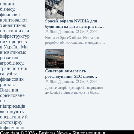
Призначення нового посла України у
новини
Сполучених Штатах…
бізнесу,
фінансів і
криптовалют
SpaceX обрала NVIDIA для
з аналітикою
будівництва дата-центрів на
політичних та
орбіті
Лілія Дорошенко
Сер 7, 2026
інфраструктур
Компанія SpaceX обрала Nvidia для
них процесів
розробки обчислювального модуля для
в Україні. Ми
своїх супутників Starmind AI. Акції
висвітлюємо
обох компаній продемонстрували
зростання у вівторок.…
розвиток
агробізнесу,
транспортної
Сенатори вимагають
галузі та
розслідування SEC щодо
фінансових
мемкоїна TRUMP
Лілія Дорошенко
Сер 7, 2026
ринків.
Двоє сенаторів-демократів звернулися
Видання
до Комісії з цінних паперів та бірж
орієнтоване
США (SEC) із закликом розслідувати
на
ситуацію з крахом мемкоїна TRUMP,…
підприємців,
які цінують
оперативну й
достовірну
інформацію.
Copyright © 2026 - Business News – Бізнес новини в