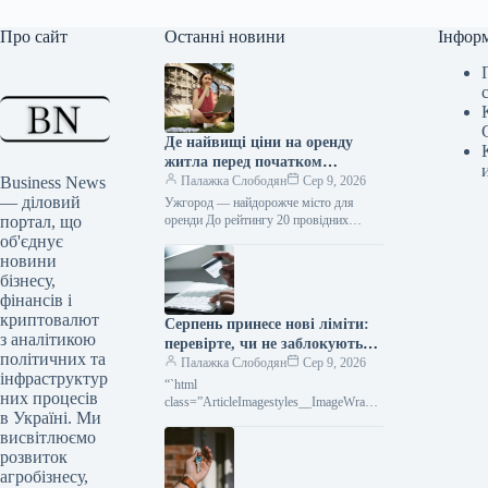
Про сайт
Останні новини
Інфор
Де найвищі ціни на оренду
житла перед початком
Business News
навчального року
Палажка Слободян
Сер 9, 2026
— діловий
Ужгород — найдорожче місто для
портал, що
оренди До рейтингу 20 провідних
закладів вищої освіти України у 2026
об'єднує
році увійшли сім київських…
новини
бізнесу,
фінансів і
криптовалют
Серпень принесе нові ліміти:
з аналітикою
перевірте, чи не заблокують
політичних та
ваші картки та перекази
Палажка Слободян
Сер 9, 2026
інфраструктур
“`html
них процесів
class=”ArticleImagestyles__ImageWrappe
в Україні. Ми
r-sc-lvd8v9-0 cWMVnY”> Картковий
висвітлюємо
переказВід середини серпня в Україні
запрацюють оновлені правила
розвиток
фінансового моніторингу,
агробізнесу,