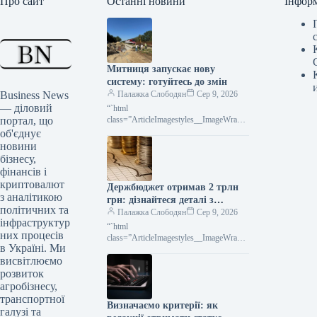
Про сайт
Останні новини
Інфор
Митниця запускає нову
систему: готуйтесь до змін
Business News
Палажка Слободян
Сер 9, 2026
— діловий
“`html
портал, що
class=”ArticleImagestyles__ImageWrappe
r-sc-lvd8v9-0 cWMVnY”> Митниця
об'єднує
запроваджує інноваційну систему
новини
сканування: революція у
бізнесу,
логістиціДержавна митна служба
фінансів і
криптовалют
Держбюджет отримав 2 трлн
з аналітикою
грн: дізнайтеся деталі з
політичних та
інфографіки
Палажка Слободян
Сер 9, 2026
інфраструктур
“`html
них процесів
class=”ArticleImagestyles__ImageWrappe
в Україні. Ми
r-sc-lvd8v9-0 cWMVnY”> Бюджет
висвітлюємо
України: понад 2 трильйони гривень за
сім місяців (інфографіка) За
розвиток
оперативними даними
агробізнесу,
транспортної
Визначаємо критерії: як
галузі та