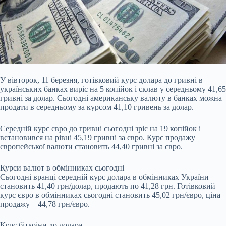
У вівторок, 11 березня, готівковий курс долара до гривні в
українських банках виріс на 5 копійок
і склав у середньому 41,65
гривні за долар. Сьогодні американську валюту в банках можна
продати в середньому за курсом 41,10 гривень за долар.
Середній курс євро до гривні сьогодні зріс на 19 копійок і
встановився на рівні 45,19 гривні за євро. Курс продажу
європейської валюти становить 44,40 гривні за євро.
Курси валют в обмінниках сьогодні
Сьогодні вранці середній курс долара в обмінниках України
становить 41,40 грн/долар, продають по 41,28 грн. Готівковий
курс євро в обмінниках сьогодні становить 45,02 грн/євро, ціна
продажу – 44,78 грн/євро.
Курс біткоіни до долара