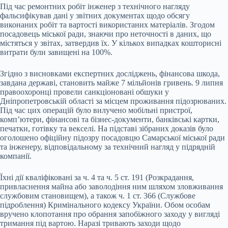
Під час ремонтних робіт інженер з технічного нагляду
фальсифікував дані у звітних документах щодо обсягу
виконаних робіт та вартості використаних матеріалів. Згодом
посадовець міської ради, знаючи про неточності в даних, що
містяться у звітах, затвердив їх. У кількох випадках кошторисні
витрати були завищені на 100%.
Згідно з висновками експертних досліджень, фінансова шкода,
завдана державі, становить майже 7 мільйонів гривень. 9 липня
правоохоронці провели санкціоновані обшуки у
Дніпропетровській області за місцем проживання підозрюваних.
Під час цих операцій було вилучено мобільні пристрої,
комп’ютери, фінансові та бізнес-документи, банківські картки,
печатки, готівку та векселі. На підставі зібраних доказів було
оголошено офіційну підозру посадовцю Самарської міської ради
та інженеру, відповідальному за технічний нагляд у підрядній
компанії.
Їхні дії кваліфіковані за ч. 4 та ч. 5 ст. 191 (Розкрадання,
привласнення майна або заволодіння ним шляхом зловживання
службовим становищем), а також ч. 1 ст. 366 (Службове
підроблення) Кримінального кодексу України. Обом особам
вручено клопотання про обрання запобіжного заходу у вигляді
тримання під вартою. Наразі тривають заходи щодо