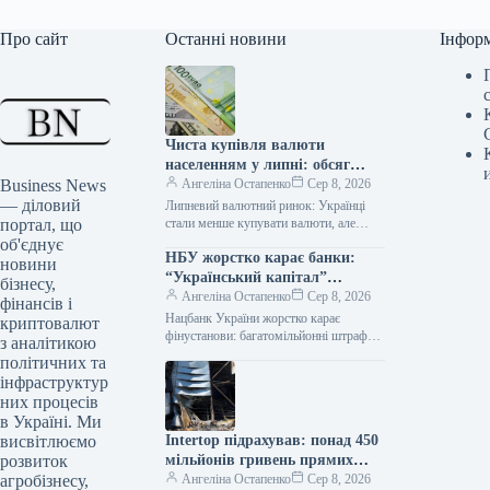
Про сайт
Останні новини
Інфор
Чиста купівля валюти
населенням у липні: обсяг
Business News
скоротився до $0,5 млрд
Ангеліна Остапенко
Сер 8, 2026
— діловий
Липневий валютний ринок: Українці
портал, що
стали менше купувати валюти, але
різниця між купівлею та продажем все
об'єднує
НБУ жорстко карає банки:
ще помітна У липні 2026…
новини
“Український капітал”
бізнесу,
сплатить 42,5 млн грн,
Ангеліна Остапенко
Сер 8, 2026
фінансів і
Райффайзен Банк – 16,1 млн
Нацбанк України жорстко карає
криптовалют
грн
фінустанови: багатомільйонні штрафи
з аналітикою
для банків та небанків <img class="art-
політичних та
hero-img"
інфраструктур
src="https://media.interfax.com.ua/media/t
них процесів
humbs/2026/01/cnekb/keaOw9pOGqsZ.j
в Україні. Ми
pg" alt="НБУ
висвітлюємо
Intertop підрахував: понад 450
розвиток
мільйонів гривень прямих
агробізнесу,
збитків від знищення складу
Ангеліна Остапенко
Сер 8, 2026