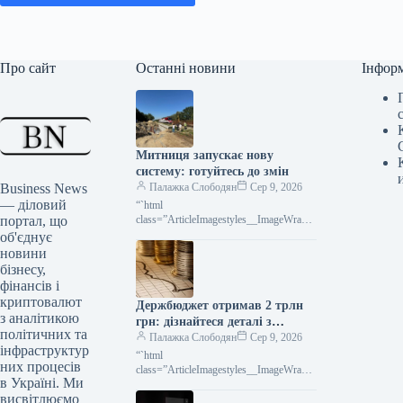
Про сайт
Останні новини
Інфор
Митниця запускає нову
систему: готуйтесь до змін
Business News
Палажка Слободян
Сер 9, 2026
— діловий
“`html
портал, що
class=”ArticleImagestyles__ImageWrappe
r-sc-lvd8v9-0 cWMVnY”> Митниця
об'єднує
запроваджує інноваційну систему
новини
сканування: революція у
бізнесу,
логістиціДержавна митна служба
фінансів і
криптовалют
Держбюджет отримав 2 трлн
з аналітикою
грн: дізнайтеся деталі з
політичних та
інфографіки
Палажка Слободян
Сер 9, 2026
інфраструктур
“`html
них процесів
class=”ArticleImagestyles__ImageWrappe
в Україні. Ми
r-sc-lvd8v9-0 cWMVnY”> Бюджет
висвітлюємо
України: понад 2 трильйони гривень за