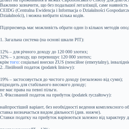
Важливо зазначити, що без подальшої легалізації, саме наявність
CEIDG (Centralna Ewidencja i Informacja o Działalności Gospodarc
Działalności), і можна вибрати кілька кодів.
Підприємець має можливість обрати один із кількох методів опод
1. Загальна система (на основі шкали PIT):
12% – для річного доходу до 120 000 злотих;
32% – з доходу, що перевищує 120 000 злотих;
крім
того
: соціальні внески ZUS (пенсійне (emerytalny), інвалі
2. Лінійний податок (podatek liniowy):
19% – застосовується до чистого доходу (незалежно від суми);
підходить для стабільного високого доходу;
не має права на певні пільги.
3. Фіксований податок на прибуток (podatek ryczałtowy):
найпростіший варіант, без необхідності ведення комплексного об
ставка визначається видом діяльності (див. нижче).
Ставки податку на прибуток варіюються залежно від характеру ді