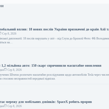
ни
обальний вплив: 18 нових послів України призначені до країн Азії 
Сер 8, 2026
нської дипломатії: 18 послів вирушать у світ – від Сеула до Бразилії Фото: ФБ Володим
шіться на…
ає 1,2 мільйона авто: 150 скарг спричинили масштабне оновлення
дян
Сер 8, 2026
олучених Штатах розпочато масштабне розслідування щодо автомобілів Tesla через числе
в стосовно несправностей передньої підвіски.
ртає мережу для мобільних дзвінків: SpaceX робить прорив
дян
Сер 8, 2026