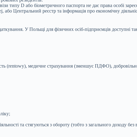
 візи типу D або біометричного паспорта не дає права особі заре
zej, або Центральний реєстр та інформація про економічну діяльніс
аткування. У Польщі для фізичних осіб-підприємців доступні так
дність (rentowy), медичне страхування (зменшує ПДФО), добровіль
ліку;
яльності та стягуються з обороту (тобто з загального доходу без