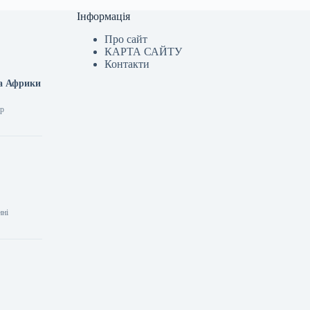
Інформація
Про сайт
КАРТА САЙТУ
Контакти
та Африки
ир
нні