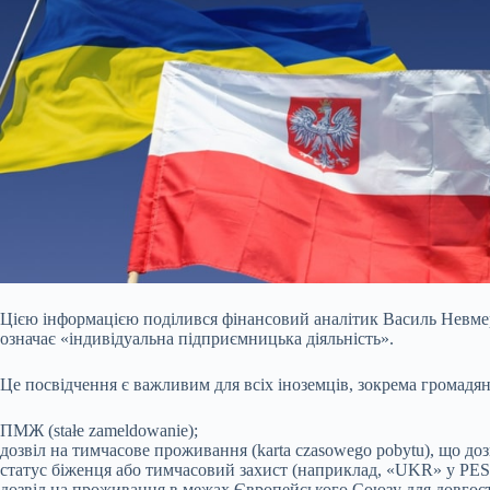
Цією інформацією поділився фінансовий аналітик Василь Невмер
означає «індивідуальна підприємницька діяльність».
Це посвідчення є важливим для всіх іноземців, зокрема громадян
ПМЖ (stałe zameldowanie);
дозвіл на тимчасове проживання (karta czasowego pobytu), що д
статус біженця або тимчасовий захист (наприклад, «UKR» у PES
дозвіл на проживання в межах Європейського Союзу для довгост