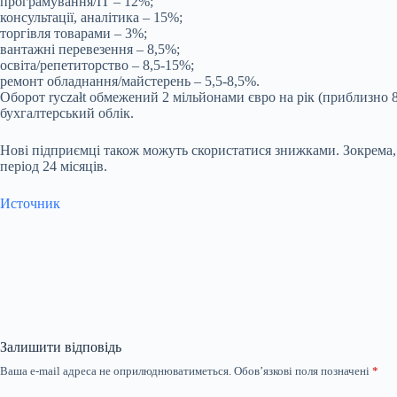
програмування/ІТ – 12%;
консультації, аналітика – 15%;
торгівля товарами – 3%;
вантажні перевезення – 8,5%;
освіта/репетиторство – 8,5-15%;
ремонт обладнання/майстерень – 5,5-8,5%.
Оборот ryczałt обмежений 2 мільйонами євро на рік (приблизно 8
бухгалтерський облік.
Нові підприємці також можуть скористатися знижками. Зокрема, U
період 24 місяців.
Источник
Залишити відповідь
Ваша e-mail адреса не оприлюднюватиметься.
Обов’язкові поля позначені
*