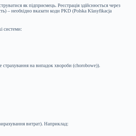
єструватися як підприємець. Реєстрація здійснюється через
ть) – необхідно вказати коди PKD (Polska Klasyfikacja
і системи:
не страхування на випадок хвороби (chorobowe)).
 вирахування витрат). Наприклад: