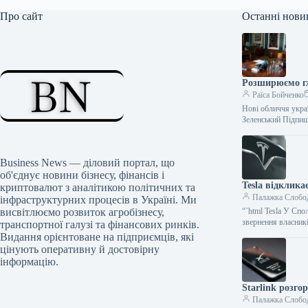
Про сайт
Останні нови
Розширюємо гл
Раїса Бойченко
Нові обличчя украї
Зеленський Підпи
Business News — діловий портал, що
об'єднує новини бізнесу, фінансів і
Tesla відклик
криптовалют з аналітикою політичних та
Палажка Слобо
інфраструктурних процесів в Україні. Ми
висвітлюємо розвиток агробізнесу,
“`html Tesla У Сп
звернення власникі
транспортної галузі та фінансових ринків.
Видання орієнтоване на підприємців, які
цінують оперативну й достовірну
інформацію.
Starlink розго
Палажка Слобо