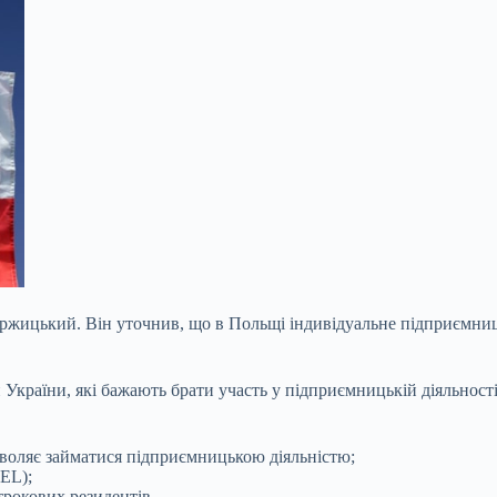
жицький. Він уточнив, що в Польщі індивідуальне підприємництв
 України, які бажають брати участь у підприємницькій діяльності
озволяє займатися підприємницькою діяльністю;
EL);
рокових резидентів.