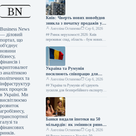
Київ: Чверть нових новобудов
зникла з початку продажів у
Business News
2026 році – дані “ЛУН”
Ангеліна Остапенко
Сер 6, 2026
— діловий
## Ринок нерухомості 2026: Київ
портал, що
переживає спад, область – бум нових
житлових комплексів Фото: Оксана
об'єднує
Гришина Від початку 2026 року…
новини
бізнесу,
фінансів і
криптовалют
Україна та Румунія
з аналітикою
посилюють співпрацю для
політичних та
розширення логістики порту
Ангеліна Остапенко
Сер 6, 2026
інфраструктур
Констанца
## Україна та Румунія об’єднують
них процесів
зусилля для безперебійного експорту
в Україні. Ми
агропродукції: Порт Констанца –
висвітлюємо
стратегічний союзник ### Ключові
кроки для подолання…
розвиток
агробізнесу,
транспортної
Банки видали іпотеки на 50
галузі та
мільярдів: як змінився ринок
фінансових
кредитування
Ангеліна Остапенко
Сер 6, 2026
ринків.