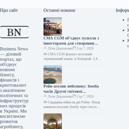
Про сайт
Останні новини
Інфор
CMA CGM об’єднує зусилля з
інвесторами для створення
Business News
потужного термінального СП
Лілія Дорошенко
Сер 7, 2026
— діловий
## CMA CGM формує потужний
портал, що
термінальний альянс зі Stonepeak: 2,4
мільярда доларів за чверть частки 109
об'єднує
переглядів 7 серпня 2026,…
новини
бізнесу,
фінансів і
криптовалют
Рейн оголив небезпеку: бомба
з аналітикою
часів Другої світової
політичних та
піднялася на поверхню через
Лілія Дорошенко
Сер 7, 2026
інфраструктур
посуху
## Спадщина війни на дні Рейну: Німці
них процесів
виявили потужну бомбу через посуху
в Україні. Ми
212 переглядів 7 серпня 2026, 10:40
висвітлюємо
Facebook0 Twitter…
розвиток
агробізнесу,