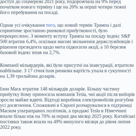
доступ до соцмережі 2021 року, подорожчала на 9% перед
початком нового терміну і ще на 20% за перші чотири тижні
його перебування на посаді.
Однак усі очікування
того
, що новий термін Трампа і далі
сприятиме зростанню ринкової прибутковості, було
перекреслено. З моменту вступу Трампа на посаду індекс S&P
500 втратив 6,4%, оскільки масові звільнення держслужбовців і
рішення президента щодо мита підкосили акції, а 10 березня
базовий індекс впав на 2,7%.
Компанії мільярдерів, які були присутні на інавгурації, втратили
найбільше. З 17 січня їхня ринкова вартість упала в сукупності
на 1,39 трильйона доларів.
Ілон Маск втратив 148 мільярдів доларів. Більшу частину
прибутку йому приносила компанія Tesla, чиї акції після виборів
зросли майже вдвічі. Відтоді виробник електромобілів розгубив
усі досягнення. Споживачі в Європі розчарувалися в підтримці
Маском ультраправих політиків, а продажі Tesla в Німеччині
впали більш ніж на 70% за перші два місяці 2025 року. Китайські
поставки також впали на 49% минулого місяця до рівня липня
2022 року.