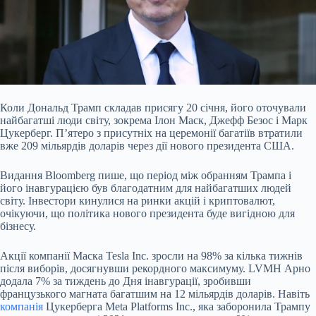
Коли Дональд Трамп складав присягу 20 січня, його оточували
найбагатші люди світу, зокрема Ілон Маск, Джефф Безос і Марк
Цукерберг. П’ятеро з присутніх на церемонії багатіїв втратили
вже 209 мільярдів доларів через дії нового президента США.
Видання Bloomberg пише, що період між обранням Трампа і
його інавгурацією був благодатним для найбагатших людей
світу. Інвестори кинулися на ринки акцій і криптовалют,
очікуючи, що політика нового президента буде вигідною для
бізнесу.
Акції компанії Маска Tesla Inc. зросли на 98% за кілька тижнів
після виборів, досягнувши рекордного максимуму. LVMH Арно
додала 7% за тиждень до Дня інавгурації, зробивши
французького магната багатшим на 12 мільярдів доларів. Навіть
компанія
Цукерберга Meta Platforms Inc., яка заборонила Трампу