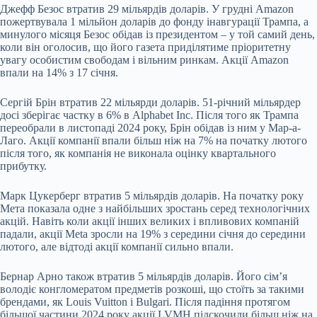
Джефф Безос втратив 29 мільярдів доларів. У грудні Amazon
пожертвувала 1 мільйон доларів до фонду інавгурації Трампа, а
минулого місяця Безос обідав із президентом – у той самий день,
коли він оголосив, що його газета приділятиме пріоритетну
увагу особистим свободам і вільним ринкам. Акції Amazon
впали на 14% з 17 січня.
Сергій Брін втратив 22 мільярди доларів. 51-річний мільярдер
досі зберігає частку в 6% в Alphabet Inc. Після того як Трампа
переобрали в листопаді 2024 року, Брін обідав із ним у Мар-а-
Лаго. Акції компанії впали більш ніж на 7% на початку лютого
після того, як компанія не виконала оцінку квартального
прибутку.
Марк Цукерберг втратив 5 мільярдів доларів. На початку року
Мета показала одне з найбільших зростань серед технологічних
акцій. Навіть коли акції інших великих і впливових компаній
падали, акції Meta зросли на 19% з середини січня до середини
лютого, але відтоді акції компанії сильно впали.
Бернар Арно також втратив 5 мільярдів доларів. Його сім’я
володіє конгломератом предметів розкоші, що стоїть за такими
брендами, як Louis Vuitton і Bulgari. Після падіння протягом
більшої частини 2024 року акції LVMH підскочили більш ніж на