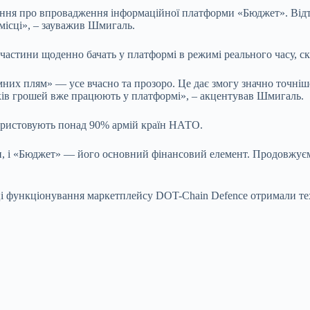
шення про впровадження інформаційної платформи «Бюджет». Ві
місці», – зауважив Шмигаль.
 частини щоденно бачать у платформі в режимі реального часу, с
емних плям» — усе вчасно та прозоро. Це дає змогу значно точні
ків грошей вже працюють у платформі», – акцентував Шмигаль.
ористовують понад 90% армій країн НАТО.
 і «Бюджет» — його основний фінансовий елемент. Продовжуємо
ці функціонування маркетплейсу DOT-Chain Defence отримали тех