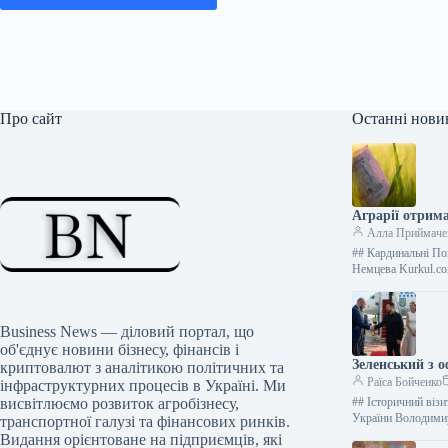
Про сайт
Останні нови
Аграрії отрим
Алла Приймаче
## Кардинальні По
Немцева Kurkul.co
Business News — діловий портал, що
об'єднує новини бізнесу, фінансів і
Зеленський з о
криптовалют з аналітикою політичних та
Раїса Бойченко
інфраструктурних процесів в Україні. Ми
висвітлюємо розвиток агробізнесу,
## Історичний віз
України Володимир
транспортної галузі та фінансових ринків.
Видання орієнтоване на підприємців, які