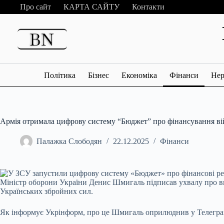
Перейти
Про сайт
КАРТА САЙТУ
Контакти
до
вмісту
Політика
Бізнес
Економіка
Фінанси
Нер
Армія отримала цифрову систему “Бюджет” про фінансування ві
Палажка Слободян
22.12.2025
Фінанси
Міністр оборони України Денис Шмигаль підписав ухвалу про вв
Українських збройних сил.
Як інформує Укрінформ, про це Шмигаль оприлюднив у Телегра