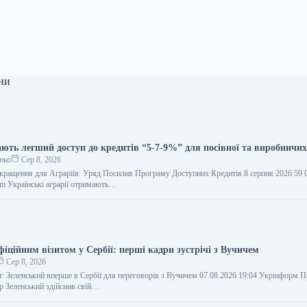
ни
ають легший доступ до кредитів “5-7-9%” для посівної та виробничих
нко
Сер 8, 2026
кращення для Аграріїв: Уряд Посилив Програму Доступних Кредитів 8 серпня 2026 59
m Українські аграрії отримають…
фіційним візитом у Сербії: перші кадри зустрічі з Вучичем
Сер 8, 2026
ит: Зеленський вперше в Сербії для переговорів з Вучичем 07.08.2026 19:04 Укрінформ 
 Зеленський здійснив свій…