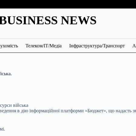
BUSINESS NEWS
ухомість
Телеком/ІТ/Медіа
Інфраструктура/Транспорт
А
йська.
едення в дію інформаційної платформи «Бюджет», що надасть зм
мі.