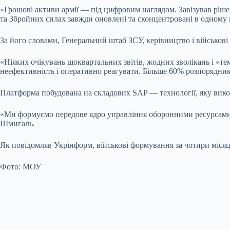
«Грошові активи армії — під цифровим наглядом. Завізував рі
та Збройних силах завжди оновлені та сконцентровані в одному 
За його словами, Генеральний штаб ЗСУ, керівництво і військові
«Ніяких очікувань щоквартальних звітів, жодних зволікань і «т
неефективність і оперативно реагувати. Більше 60% розпорядни
Платформа побудована на складових SAP — технології, яку вик
«Ми формуємо передове ядро управління оборонними ресурсами,
Шмигаль.
Як повідомляв Укрінформ, військові формування за чотири міся
Фото: МОУ