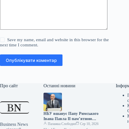
Save my name, email and website in this browser for the
next time I comment.
Опублікувати коментар
Про сайт
Останні новини
Інфор
НБУ вшанує Папу Римського
Івана Павла II пам’ятною
Business News
монетою
Палажка Слободян
Сер 10, 2026