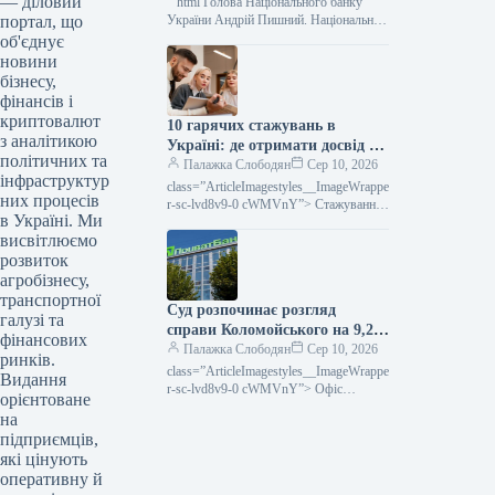
— діловий
“`html Голова Національного банку
портал, що
України Андрій Пишний. Національний
банк України анонсував випуск
об'єднує
пам’ятної монети у 2026 році,
новини
присвяченої Святішому Папі…
бізнесу,
фінансів і
криптовалют
10 гарячих стажувань в
з аналітикою
Україні: де отримати досвід та
політичних та
заробити
Палажка Слободян
Сер 10, 2026
інфраструктур
class=”ArticleImagestyles__ImageWrappe
них процесів
r-sc-lvd8v9-0 cWMVnY”> Стажування
в Україні. Ми
у компаніїСтарт кар’єри без
висвітлюємо
попереднього досвіду — це реальна
можливість. Протягом року провідні
розвиток
агробізнесу,
транспортної
Суд розпочинає розгляд
галузі та
справи Коломойського на 9,2
фінансових
млрд грн
Палажка Слободян
Сер 10, 2026
ринків.
class=”ArticleImagestyles__ImageWrappe
Видання
r-sc-lvd8v9-0 cWMVnY”> Офіс
орієнтоване
ПриватБанкуСпеціалізована
на
антикорупційна прокуратура довела до
підприємців,
суду справу стосовно колишнього
які цінують
оперативну й