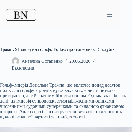
Перейти
до
вмісту
Трамп: $1 млрд на гольфі. Forbes про імперію з 15 клубів
Ангеліна Остапенко
20.06.2026
Ексклюзив
Гольф-імперія Дональда Трампа, що включає понад десяток
полів для гольфу в різних куточках світу, є не лише його
пристрастю, але й значним бізнес-активом. Однак, як
свідчать
дані, ця імперія супроводжується мільярдними оцінками,
численними судовими суперечками та складною фінансовою
історією. Аналіз цієї бізнес-структури виявляє низку питань
щодо її реальної вартості та прибутковості.