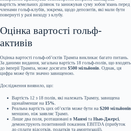
вартість земельних ділянок та занижував суму зобов’язань перед
членами гольф-клубів, зокрема, щодо депозитів, які мали бути
повернуті у разі виходу з клубу.
Оцінка вартості гольф-
активів
Оцінка вартості гольф-об’єктів Трампа викликає багато питань.
За даними видання, загальна вартість 18 гольф-полів, що входять
до імперії Трампа, може досягати
$500 мільйонів
. Однак, ця
цифра може бути значно завищеною.
Дослідження виявило, що:
Вартість 12 з 18 полів, які належать Трампу, завищена
щонайменше на
15%
.
Реальна вартість цих об’єктів може бути на
$200 мільйонів
меншою, ніж заявляє Трамп.
Лише два поля, розташовані в
Маямі
та
Нью-Джерсі
,
демонструють позитивний показник EBITDA (прибуток
до сплати відсотків, податків та амортизації).