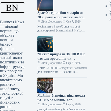
SpaceX: трильйон доларів до
2030 року – чи реальні амбітні
Business News
плани Маска?
Лілія Дорошенко
Сер 7, 2026
— діловий
Керівництво SpaceX оновило свої
портал, що
довгострокові фінансові цілі. На їхню
думку, річний виторг компанії може
об'єднує
сягнути $1 трлн вже до 2030…
новини
бізнесу,
фінансів і
криптовалют
“Кити” придбали 38 000 BTC:
з аналітикою
час для зростання чи
політичних та
усреднення?
Лілія Дорошенко
Сер 7, 2026
інфраструктур
Понад 38 000 BTC надійшли на гаманці
них процесів
для накопичення — це один із
в Україні. Ми
найбільших припливів на такі адреси.
висвітлюємо
Зазвичай їх…
розвиток
агробізнесу,
транспортної
Майнінг біткоїна: ціна зросла
галузі та
на 10% за місяць, але
фінансових
збитковість залишається
Лілія Дорошенко
Сер 7, 2026
ринків.
Дохідність майнінгу біткоїна зросла за