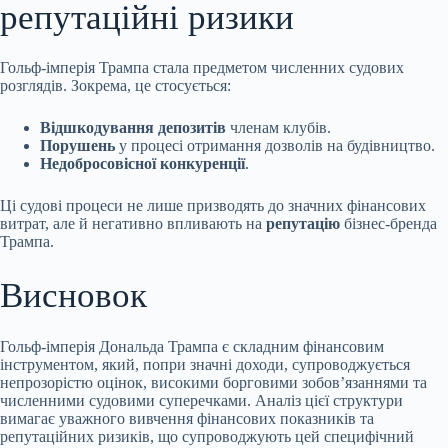
репутаційні ризики
Гольф-імперія Трампа стала предметом численних судових
розглядів. Зокрема, це стосується:
Відшкодування депозитів
членам клубів.
Порушень
у процесі отримання дозволів на будівництво.
Недобросовісної конкуренції
.
Ці судові процеси не лише призводять до значних фінансових
витрат, але й негативно впливають на
репутацію
бізнес-бренда
Трампа.
Висновок
Гольф-імперія Дональда Трампа є складним фінансовим
інструментом, який, попри значні доходи, супроводжується
непрозорістю оцінок, високими борговими зобов’язаннями та
численними судовими суперечками. Аналіз цієї структури
вимагає уважного вивчення фінансових показників та
репутаційних ризиків, що супроводжують цей специфічний