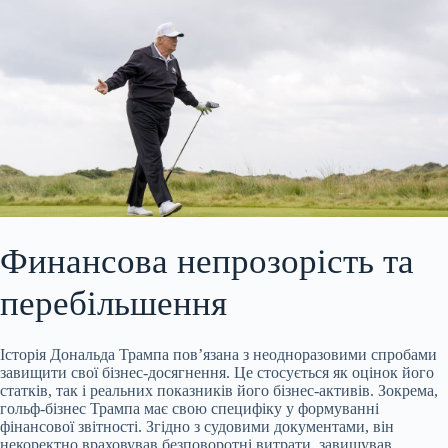
Финансова непрозорість та
перебільшення
Історія Дональда Трампа пов’язана з неодноразовими спробами
завищити свої бізнес-досягнення. Це стосується як оцінок його
статків, так і реальних показників його бізнес-активів. Зокрема,
гольф-бізнес Трампа має свою специфіку у формуванні
фінансової звітності. Згідно з судовими документами, він
некоректно враховував безповоротні витрати, завищував