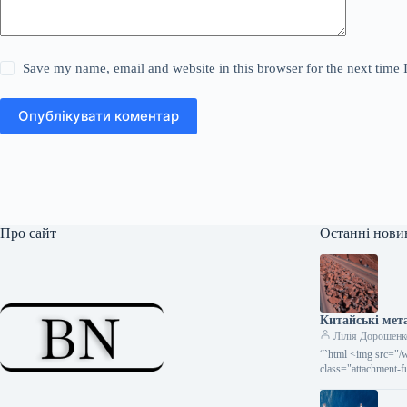
Save my name, email and website in this browser for the next time
Опублікувати коментар
Про сайт
Останні нови
Китайські мета
Лілія Дорошенк
“`html <img src="/
class="attachment-
перемовини з Rio T