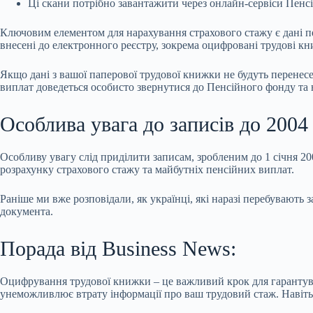
Ці скани потрібно завантажити через онлайн-сервіси Пенс
Ключовим елементом для нарахування страхового стажу є дані пе
внесені до електронного реєстру, зокрема оцифровані трудові к
Якщо дані з вашої паперової трудової книжки не будуть перенес
виплат доведеться особисто звернутися до Пенсійного фонду та 
Особлива увага до записів до 2004
Особливу увагу слід приділити записам, зробленим до 1 січня 20
розрахунку страхового стажу та майбутніх пенсійних виплат.
Раніше ми вже розповідали, як українці, які наразі перебувають
документа.
Порада від Business News:
Оцифрування трудової книжки – це важливий крок для гарантув
унеможливлює втрату інформації про ваш трудовий стаж. Навіть я