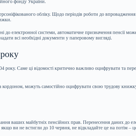
ійного фонду України.
рсоніфікованого обліку. Щодо періодів роботи до впровадження 
нижки.
ені до електронної системи, автоматичне призначення пенсії мо
надати всі необхідні документи у паперовому вигляді.
 року
04 року. Саме ці відомості критично важливо оцифрувати та пере
 за кордоном, можуть самостійно оцифрувати свою трудову книжку
ання ваших майбутніх пенсійних прав. Перенесення даних до ел
кщо ви не встигли до 10 червня, не відкладайте це на потім – ц