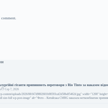
 I comment.
ни
лургійні гіганти припиняють переговори з Rio Tinto за наказом відо
о
Сер 7, 2026
wp-content/uploads/2026/08/f47d9802601b98593caf2d58bdf5462d.jpg" width="1200" height
full size-full wp-post-image" alt="Фото – Китайська CMRG наказала меткомбінатам припин
into