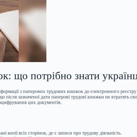
к: що потрібно знати україн
нформації з паперових трудо
вих книжок до електронного реєстру 
о після зазначеної дати паперові трудові книжки не втратять св
 оцифрування цих документів.
 копії всіх сторінок, де є записи про трудову діяльність.