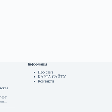
Інформація
Про сайт
КАРТА САЙТУ
Контакти
мства
="630"
ити