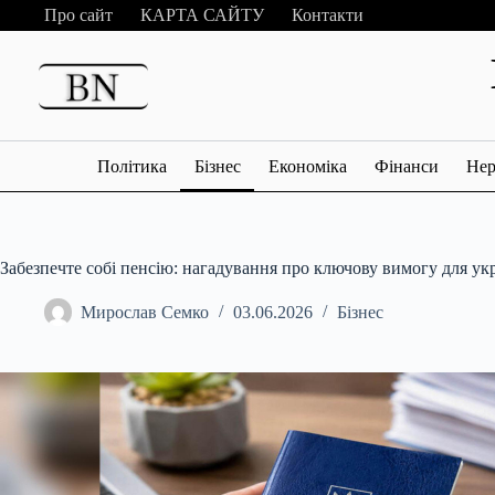
Перейти
Про сайт
КАРТА САЙТУ
Контакти
до
вмісту
Політика
Бізнес
Економіка
Фінанси
Нер
Забезпечте собі пенсію: нагадування про ключову вимогу для укр
Мирослав Семко
03.06.2026
Бізнес