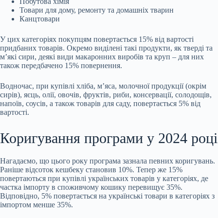
Побутова хімія
Товари для дому, ремонту та домашніх тварин
Канцтовари
У цих категоріях покупцям повертається 15% від вартості
придбаних товарів. Окремо виділені такі продукти, як тверді та
м’які сири, деякі види макаронних виробів та круп – для них
також передбачено 15% повернення.
Водночас, при купівлі хліба, м’яса, молочної продукції (окрім
сирів), яєць, олії, овочів, фруктів, риби, консервації, солодощів,
напоїв, соусів, а також товарів для саду, повертається 5% від
вартості.
Коригування програми у 2024 році
Нагадаємо, що цього року програма зазнала певних коригувань.
Раніше відсоток кешбеку становив 10%. Тепер же 15%
повертаються при купівлі українських товарів у категоріях, де
частка імпорту в споживчому кошику перевищує 35%.
Відповідно, 5% повертається на українські товари в категоріях з
імпортом менше 35%.