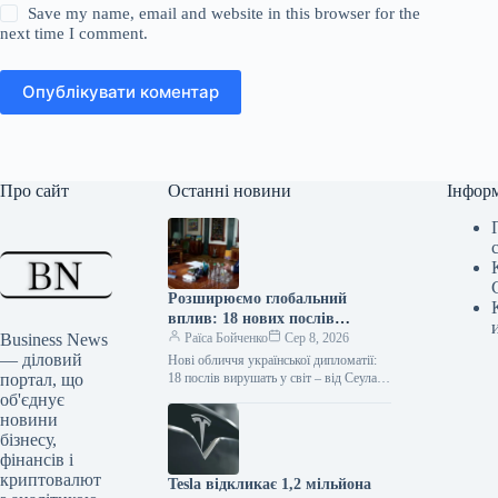
Save my name, email and website in this browser for the
next time I comment.
Опублікувати коментар
Про сайт
Останні новини
Інфор
Розширюємо глобальний
вплив: 18 нових послів
Business News
України призначені до країн
Раїса Бойченко
Сер 8, 2026
— діловий
Азії та Африки
Нові обличчя української дипломатії:
портал, що
18 послів вирушать у світ – від Сеула
до Бразилії Фото: ФБ Володимир
об'єднує
Зеленський Підпишіться на…
новини
бізнесу,
фінансів і
криптовалют
Tesla відкликає 1,2 мільйона