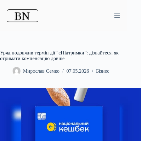
Перейти
до
вмісту
Уряд подовжив термін дії “єПідтримки”: дізнайтеся, як
отримати компенсацію довше
Мирослав Семко
07.05.2026
Бізнес