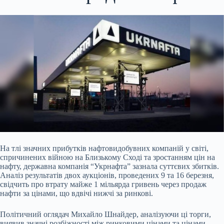
На тлі значних прибутків нафтовидобувних компаній у світі,
спричинених війною на Близькому
Сході та зростанням цін на
нафту, державна компанія “Укрнафта” зазнала суттєвих збитків.
Аналіз результатів двох аукціонів, проведених 9 та 16 березня,
свідчить про втрату майже 1 мільярда гривень через продаж
нафти за цінами, що вдвічі нижчі за ринкові.
Політичний оглядач Михайло Шнайдер, аналізуючи ці торги,
виявив значні розбіжності між ринковими цінами та цінами