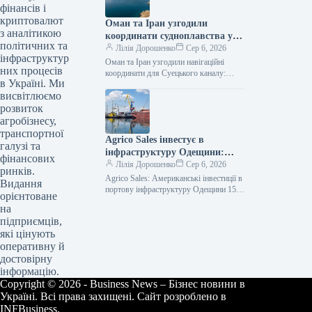
фінансів і
криптовалют
Оман та Іран узгодили
з аналітикою
координати судноплавства у
політичних та
протоці Ормуз
Лілія Дорошенко
Сер 6, 2026
інфраструктур
Оман та Іран узгодили навігаційні
них процесів
координати для Суецького каналу:
в Україні. Ми
деталі За прохід морськими шляхами
висвітлюємо
стягуватиметься сервісний збір, а не
плата…
розвиток
агробізнесу,
транспортної
Agrico Sales інвестує в
галузі та
інфраструктуру Одещини:
фінансових
США посилюють логістичний
Лілія Дорошенко
Сер 6, 2026
ринків.
потенціал України
Agrico Sales: Американські інвестиції в
Видання
портову інфраструктуру Одещини 152
орієнтоване
перегляди 6 серпня 2026, 13:20
на
Facebook0 Twitter Йдеться про
підприємців,
масштабний розвиток…
які цінують
оперативну й
достовірну
інформацію.
Copyright © 2026 - Business News – Бізнес новини в
Україні. Всі права захищені. Сайт розроблено в
INFBusiness.