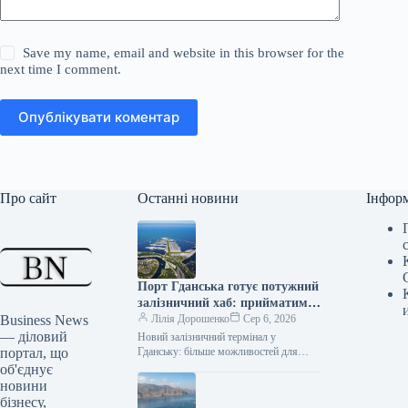
Save my name, email and website in this browser for the
next time I comment.
Опублікувати коментар
Про сайт
Останні новини
Інфор
Порт Гданська готує потужний
залізничний хаб: прийматиме
Business News
750-метрові потяги
Лілія Дорошенко
Сер 6, 2026
— діловий
Новий залізничний термінал у
портал, що
Гданську: більше можливостей для
вантажних перевезень 205 переглядів 6
об'єднує
серпня 2026, 14:40 Facebook0 Twitter У
новини
планах…
бізнесу,