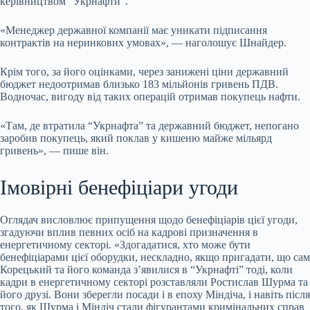
керівництвом “Укрнафти”.
«Менеджер державної компанії має уникати підписання
контрактів на неринкових умовах», — наголошує Шнайдер.
Крім того, за його оцінками, через занижені ціни державний
бюджет недоотримав близько 183 мільйонів гривень ПДВ.
Водночас, вигоду від таких операцій отримав покупець нафти.
«Там, де втратила “Укрнафта” та державний бюджет, непогано
заробив покупець, який поклав у кишеню майже мільярд
гривень», — пише він.
Імовірні бенефіціари угоди
Оглядач висловлює припущення щодо бенефіціарів цієї угоди,
згадуючи вплив певних осіб на кадрові призначення в
енергетичному секторі. «Здогадатися, хто може бути
бенефіціарами цієї оборудки, нескладно, якщо пригадати, що сам
Корецький та його команда з’явилися в “Укрнафті” тоді, коли
кадри в енергетичному секторі розставляли Ростислав Шурма та
його друзі. Вони зберегли посади і в епоху Міндіча, і навіть після
того, як Шурма і Міндіч стали фігурантами кримінальних справ