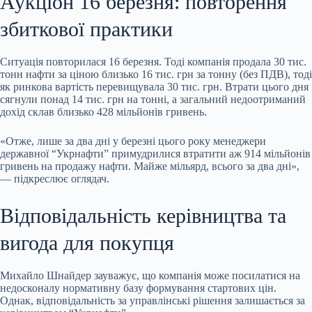
Аукціон 16 березня: повторення
збиткової практики
Ситуація повторилася 16 березня. Тоді компанія продала 30 тис.
тонн нафти за ціною близько 16 тис. грн за тонну (без ПДВ), тоді
як ринкова вартість перевищувала 30 тис. грн. Втрати цього дня
сягнули понад 14 тис. грн на тонні, а загальний недоотриманий
дохід склав близько 428 мільйонів гривень.
«Отже, лише за два дні у березні цього року менеджери
державної “Укрнафти” примудрилися втратити аж 914 мільйонів
гривень на продажу нафти. Майже мільярд, всього за два дні»,
— підкреслює оглядач.
Відповідальність керівництва та
вигода для покупця
Михайло Шнайдер зауважує, що компанія може посилатися на
недосконалу нормативну базу формування стартових цін.
Однак, відповідальність за управлінські рішення залишається за