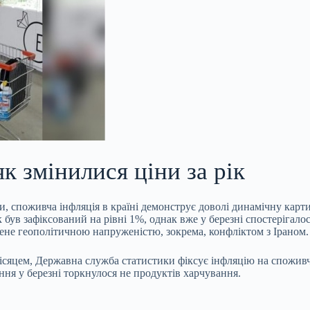
к змінилися ціни за рік
, споживча інфляція в країні демонструє доволі динамічну
карти
к був зафіксований на рівні 1%, однак вже у березні спостеріг
ене геополітичною напруженістю, зокрема, конфліктом з Іраном.
місяцем, Державна служба статистики фіксує інфляцію на споживч
ння у березні торкнулося не продуктів харчування.