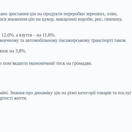
ано зростання цін на продукти переробки зернових, олію,
алося зниження цін на цукор, макаронні вироби, рис, свинину,
12,0%, а взуття – на 11,8%.
лізничному та автомобільному пасажирському транспорті також
язок на 3,8%.
аби пом’якшити економічний тиск на громадян.
ні. Знання про динаміку цін на різні категорії товарів та послуг
ртості життя.