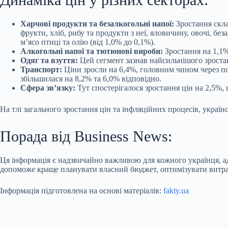
Харчові продукти та безалкогольні напої:
Зростання скла
фрукти, хліб, рибу та продукти з неї, яловичину, овочі, бе
м’ясо птиці та олію (від 1,0% до 0,1%).
Алкогольні напої та тютюнові вироби:
Зростання на 1,1
Одяг та взуття:
Цей сегмент зазнав найсильнішого зростанн
Транспорт:
Ціни зросли на 6,4%, головним чином через по
збільшилася на 8,2% та 6,0% відповідно.
Сфера зв’язку:
Тут спостерігалося зростання цін на 2,5%,
На тлі загального зростання цін та інфляційних процесів, украї
Порада від Business News:
Ця інформація є надзвичайно важливою для кожного українця, адже
допоможе краще планувати власний бюджет, оптимізувати витрат
Інформація підготовлена на основі матеріалів:
fakty.ua