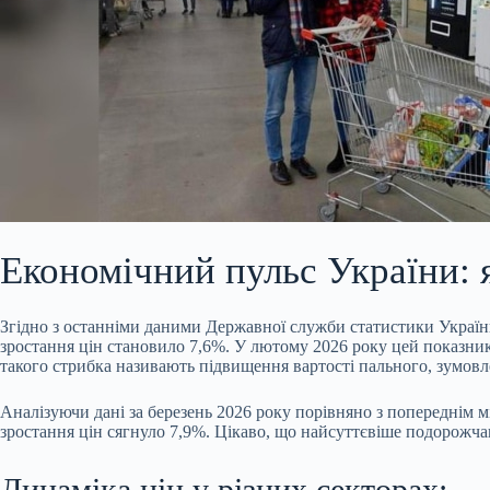
Економічний пульс України: я
Згідно з останніми даними Державної служби статистики України
зростання цін становило 7,6%. У лютому 2026 року цей показни
такого стрибка називають підвищення вартості пального, зумовл
Аналізуючи дані за березень 2026 року порівняно з попереднім 
зростання цін сягнуло 7,9%. Цікаво, що найсуттєвіше подорожча
Динаміка цін у різних секторах: