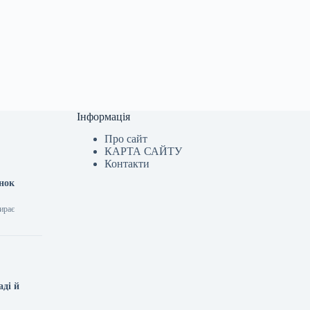
Інформація
Про сайт
КАРТА САЙТУ
Контакти
инок
бирає
аді й