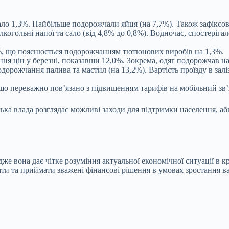
ло 1,3%. Найбільше подорожчали яйця (на 7,7%). Також зафіксов
залкогольні напої та сало (від 4,8% до 0,8%). Водночас, спостеріг
%, що пояснюється подорожчанням тютюнових виробів на 1,3%.
я цін у березні, показавши 12,0%. Зокрема, одяг подорожчав на 
дорожчання палива та мастил (на 13,2%). Вартість проїзду в за
 що переважно пов’язано з підвищенням тарифів на мобільний зв’
нська влада розглядає можливі заходи для підтримки населення, 
 вона дає чітке розуміння актуальної економічної ситуації в краї
и та приймати зважені фінансові рішення в умовах зростання ва