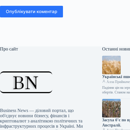
Опублікувати коментар
Про сайт
Останні нови
Українські пш
Алла Приймаче
Падіння цін на зе
обертів. Станом 
Business News — діловий портал, що
об'єднує новини бізнесу, фінансів і
Засуха б’є по 
криптовалют з аналітикою політичних та
Австралії.
інфраструктурних процесів в Україні. Ми