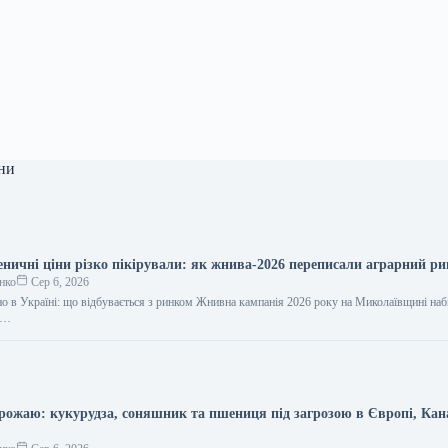
ни
еничні ціни різко пікірували: як жнива-2026 переписали аграрний р
нко
Сер 6, 2026
рно в Україні: що відбувається з ринком Жнивна кампанія 2026 року на Миколаївщині на
на…
врожаю: кукурудза, соняшник та пшениця під загрозою в Європі, Кан