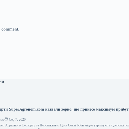
 I comment.
ни
перти SuperAgronom.com назвали зерно, що принесе максимум прибу
нко
Сер 7, 2026
дер Аграрного Експорту та Перспективні Ціни Соєві боби міцно утримують лідерські поз