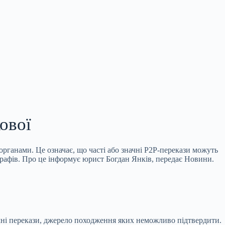
ової
органами. Це означає, що часті або значні P2P-перекази можуть
трафів. Про це інформує юрист Богдан Янків, передає Новини.
ачні перекази, джерело походження яких неможливо підтвердити.