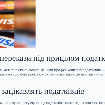
 перекази під прицілом податк
ями, активно обмінюючись даними про рух коштів
із податковими 
ризвести до перевірок та, в окремих випадках, до накладення ш
 зацікавлять податківців
ський рахунок регулярно надходять або з нього здійснюються зн