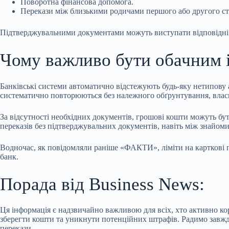
Поворотна фінансова допомога.
Перекази між близькими родичами першого або другого ст
Підтверджувальними документами можуть виступати відповідні до
Чому важливо бути обачним 
Банківські системи автоматично відстежують будь-яку нетипову 
систематично повторюються без належного обґрунтування, влас
За відсутності необхідних документів, грошові кошти можуть бу
переказів без підтверджувальних документів, навіть між знайом
Водночас, як повідомляли раніше «ФАКТИ», ліміти на карткові пер
банк.
Порада від Business News:
Ця інформація є надзвичайно важливою для всіх, хто активно к
зберегти кошти та уникнути потенційних штрафів. Радимо завжд
перекази.