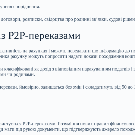
упеня споріднення.
говори, розписки, свідоцтва про родинні зв’язки, судові рішен
із P2P-переказами
активність на рахунках і можуть передавати цю інформацію до п
ника рахунку можуть попросити надати докази походження кошт
ти класифіковані як дохід з відповідним нарахуванням податків 
ими чи родичами.
екази, ймовірно, залишаться без змін і складатимуть від 50 до 1
ористується P2P-переказами. Розуміння нових правил фінансово
и мати під рукою документи, що підтверджують джерело походжен