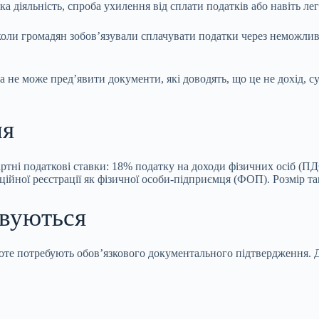
а діяльність, спроба ухилення від сплати податків або навіть ле
, коли громадян зобов’язували сплачувати податки через неможл
 не може пред’явити документи, які доводять, що це не дохід, су
ня
артні податкові ставки: 18% податку на доходи фізичних осіб (ПД
іційної реєстрації як фізичної особи-підприємця (ФОП). Розмір т
овуються
проте потребують обов’язкового документального підтвердження. 