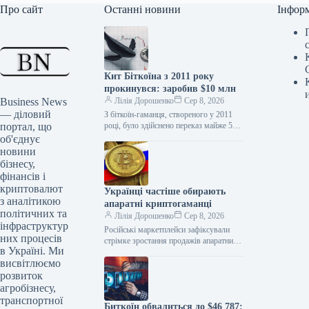
Про сайт
Останні новини
Інфор
Кит Біткоїна з 2011 року
прокинувся: заробив $10 млн
Business News
Лілія Дорошенко
Сер 8, 2026
— діловий
З біткоїн-гаманця, створеного у 2011
портал, що
році, було здійснено переказ майже 50
BTC загальною вартістю близько $3,2
об'єднує
млн, на що звернули…
новини
бізнесу,
фінансів і
криптовалют
Українці частіше обирають
з аналітикою
апаратні криптогаманці
політичних та
Лілія Дорошенко
Сер 8, 2026
інфраструктур
Російські маркетплейси зафіксували
них процесів
стрімке зростання продажів апаратних
в Україні. Ми
криптогаманців: у другому кварталі на
висвітлюємо
платформі «М.Відео» кількість
проданих пристроїв збільшилася на
розвиток
107%…
агробізнесу,
транспортної
Биткоїн обвалиться до $46 787: