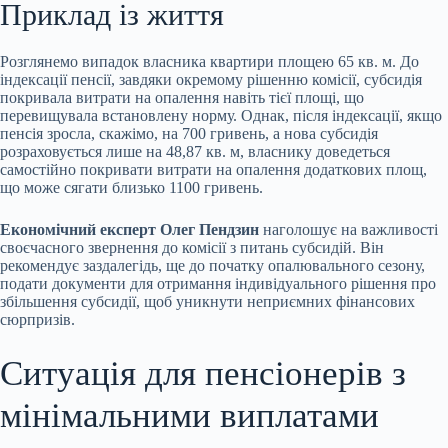
Приклад із життя
Розглянемо випадок власника квартири площею 65 кв. м. До
індексації пенсії, завдяки окремому рішенню комісії, субсидія
покривала витрати на опалення навіть тієї площі, що
перевищувала встановлену норму. Однак, після індексації, якщо
пенсія зросла, скажімо, на 700 гривень, а нова субсидія
розраховується лише на 48,87 кв. м, власнику доведеться
самостійно покривати витрати на опалення додаткових площ,
що може сягати близько 1100 гривень.
Економічний експерт Олег Пендзин
наголошує на важливості
своєчасного звернення до комісії з питань субсидій. Він
рекомендує заздалегідь, ще до початку опалювального сезону,
подати документи для отримання індивідуального рішення про
збільшення субсидії, щоб уникнути неприємних фінансових
сюрпризів.
Ситуація для пенсіонерів з
мінімальними виплатами