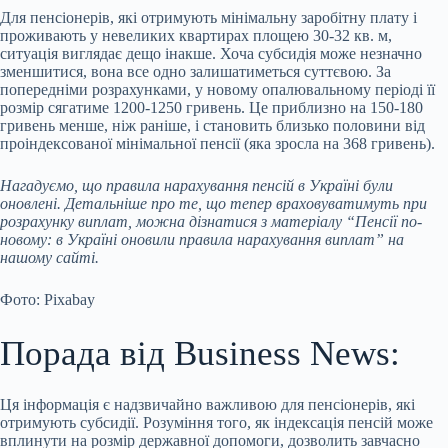
Для пенсіонерів, які отримують мінімальну заробітну плату і
проживають у невеликих квартирах площею 30-32 кв. м,
ситуація виглядає дещо інакше. Хоча субсидія може незначно
зменшитися, вона все одно залишатиметься суттєвою. За
попередніми розрахунками, у новому опалювальному періоді її
розмір сягатиме 1200-1250 гривень. Це приблизно на 150-180
гривень менше, ніж раніше, і становить близько половини від
проіндексованої мінімальної пенсії (яка зросла на 368 гривень).
Нагадуємо, що правила нарахування пенсій в Україні були
оновлені. Детальніше про те, що тепер враховуватимуть при
розрахунку виплат, можна дізнатися з матеріалу “Пенсії по-
новому: в Україні оновили правила нарахування виплат” на
нашому сайті.
Фото: Pixabay
Порада від Business News:
Ця інформація є надзвичайно важливою для пенсіонерів, які
отримують субсидії. Розуміння того, як індексація пенсій може
вплинути на розмір державної допомоги, дозволить завчасно