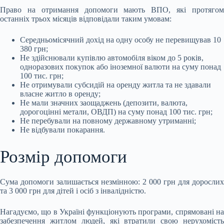
Право на отримання допомоги мають ВПО, які протягом
останніх трьох місяців відповідали таким умовам:
Середньомісячний дохід на одну особу не перевищував 10
380 грн;
Не здійснювали купівлю автомобіля віком до 5 років,
одноразових покупок або іноземної валюти на суму понад
100 тис. грн;
Не отримували субсидій на оренду житла та не здавали
власне житло в оренду;
Не мали значних заощаджень (депозити, валюта,
дорогоцінні метали, ОВДП) на суму понад 100 тис. грн;
Не перебували на повному державному утриманні;
Не відбували покарання.
Розмір допомоги
Сума допомоги залишається незмінною: 2 000 грн для дорослих
та 3 000 грн для дітей і осіб з інвалідністю.
Нагадуємо, що в Україні функціонують програми, спрямовані на
забезпечення житлом людей, які втратили свою нерухомість