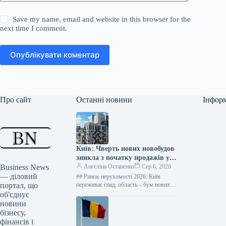
Save my name, email and website in this browser for the
next time I comment.
Опублікувати коментар
Про сайт
Останні новини
Інфор
Київ: Чверть нових новобудов
зникла з початку продажів у
Business News
2026 році – дані “ЛУН”
Ангеліна Остапенко
Сер 6, 2026
— діловий
## Ринок нерухомості 2026: Київ
портал, що
переживає спад, область – бум нових
житлових комплексів Фото: Оксана
об'єднує
Гришина Від початку 2026 року…
новини
бізнесу,
фінансів і