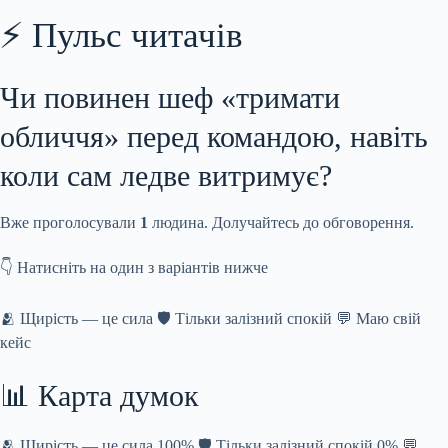
⚡ Пульс читачів
Чи повинен шеф «тримати
обличчя» перед командою, навіть
коли сам ледве витримує?
Вже проголосували
1
людина. Долучайтесь до обговорення.
👇 Натисніть на один з варіантів нижче
🫂 Щирість — це сила 🛡️ Тільки залізний спокій 💬 Маю свій
кейс
📊 Карта думок
🫂 Щирість — це сила 100% 🛡️ Тільки залізний спокій 0% 💬