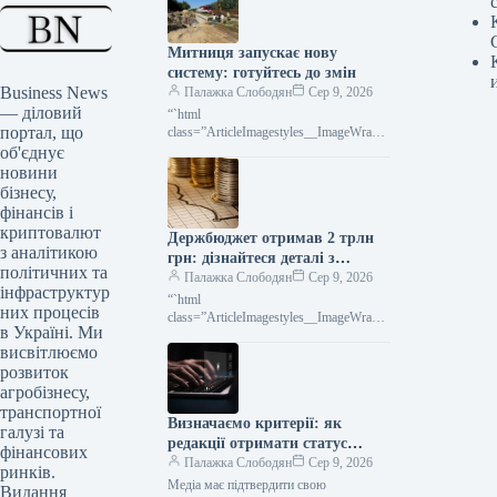
Митниця запускає нову
систему: готуйтесь до змін
Business News
Палажка Слободян
Сер 9, 2026
— діловий
“`html
портал, що
class=”ArticleImagestyles__ImageWrappe
r-sc-lvd8v9-0 cWMVnY”> Митниця
об'єднує
запроваджує інноваційну систему
новини
сканування: революція у
бізнесу,
логістиціДержавна митна служба
фінансів і
криптовалют
Держбюджет отримав 2 трлн
з аналітикою
грн: дізнайтеся деталі з
політичних та
інфографіки
Палажка Слободян
Сер 9, 2026
інфраструктур
“`html
них процесів
class=”ArticleImagestyles__ImageWrappe
в Україні. Ми
r-sc-lvd8v9-0 cWMVnY”> Бюджет
висвітлюємо
України: понад 2 трильйони гривень за
сім місяців (інфографіка) За
розвиток
оперативними даними
агробізнесу,
транспортної
Визначаємо критерії: як
галузі та
редакції отримати статус
фінансових
критично важливого
Палажка Слободян
Сер 9, 2026
ринків.
підприємства для бронювання
Медіа має підтвердити свою
Видання