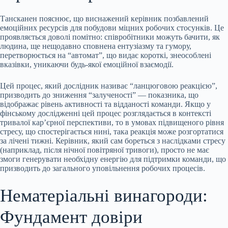
Тансканен пояснює, що виснажений керівник позбавлений
емоційних ресурсів для побудови міцних робочих стосунків. Це
проявляється доволі помітно: співробітники можуть бачити, як
людина, ще нещодавно сповнена ентузіазму та гумору,
перетворюється на “автомат”, що видає короткі, знеособлені
вказівки, уникаючи будь-якої емоційної взаємодії.
Цей процес, який дослідник називає “ланцюговою реакцією”,
призводить до зниження “залученості” — показника, що
відображає рівень активності та відданості команди. Якщо у
фінському дослідженні цей процес розглядається в контексті
тривалої кар’єрної перспективи, то в умовах підвищеного рівня
стресу, що спостерігається нині, така реакція може розгортатися
за лічені тижні. Керівник, який сам бореться з наслідками стресу
(наприклад, після нічної повітряної тривоги), просто не має
змоги генерувати необхідну енергію для підтримки команди, що
призводить до загального уповільнення робочих процесів.
Нематеріальні винагороди:
Фундамент довіри