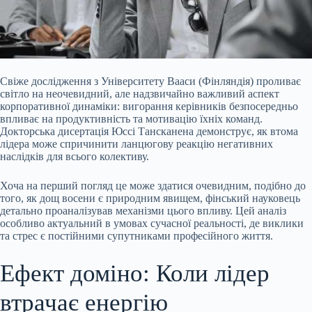
Свіже дослідження з Університету Вааси (Фінляндія) проливає
світло на неочевидний, але надзвичайно важливий аспект
корпоративної динаміки: вигорання керівників безпосередньо
впливає на продуктивність та мотивацію їхніх команд.
Докторська дисертація Юссі Тансканена демонструє, як втома
лідера може спричинити ланцюгову реакцію негативних
наслідків для всього колективу.
Хоча на перший погляд це може здатися очевидним, подібно до
того, як дощ восени є природним явищем, фінський науковець
детально
проаналізував механізми цього впливу. Цей аналіз
особливо актуальний в умовах сучасної реальності, де виклики
та стрес є постійними супутниками професійного життя.
Ефект доміно: Коли лідер
втрачає енергію