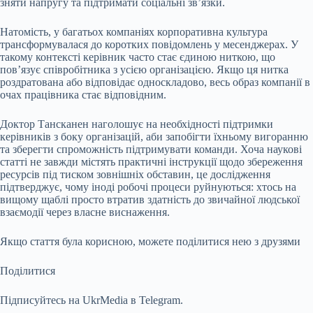
зняти напругу та підтримати соціальні зв’язки.
Натомість, у багатьох компаніях корпоративна культура
трансформувалася до коротких повідомлень у месенджерах. У
такому контексті керівник часто стає єдиною ниткою, що
пов’язує співробітника з усією організацією. Якщо ця нитка
роздратована або відповідає односкладово, весь образ компанії в
очах працівника стає відповідним.
Доктор Тансканен наголошує на необхідності підтримки
керівників з боку організацій, аби запобігти їхньому вигоранню
та зберегти спроможність підтримувати команди. Хоча наукові
статті не завжди містять практичні інструкції щодо збереження
ресурсів під тиском зовнішніх обставин, це дослідження
підтверджує, чому іноді робочі процеси руйнуються: хтось на
вищому щаблі просто втратив здатність до звичайної людської
взаємодії через власне виснаження.
Якщо стаття була корисною, можете поділитися нею з друзями
Поділитися
Підписуйтесь на UkrMedia в Telegram.