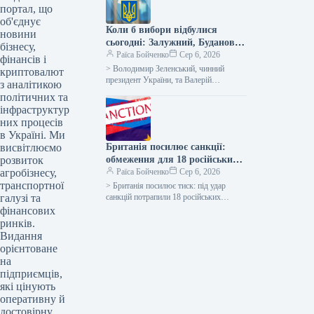
портал, що
об'єднує
Коли б вибори відбулися
новини
сьогодні: Залужний, Буданов
бізнесу,
чи Федоров здобули б перемогу
Раїса Бойченко
Сер 6, 2026
фінансів і
над Зеленським у другому турі,
> Володимир Зеленський, чинний
криптовалют
але поки що він лідирує
президент України, та Валерій
з аналітикою
Залужний, посол України у Великій
політичних та
Британії та екскомандувач ЗСУ (2021-
інфраструктур
2024), стали б…
них процесів
в Україні. Ми
висвітлюємо
Британія посилює санкції:
розвиток
обмеження для 18 російських
агробізнесу,
компаній та суден
Раїса Бойченко
Сер 6, 2026
транспортної
> Британія посилює тиск: під удар
галузі та
санкцій потрапили 18 російських
суб’єктів та один громадянин
фінансових
Міністерство закордонних справ
ринків.
Великої Британії оголосило…
Видання
орієнтоване
на
підприємців,
які цінують
оперативну й
достовірну