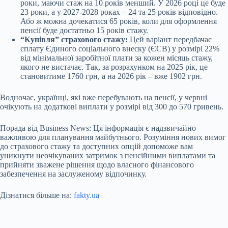
роки, маючи стаж на 10 років менший. У 2026 році це буде
23 роки, а у 2027-2028 роках – 24 та 25 років відповідно.
Або ж можна дочекатися 65 років, коли для оформлення
пенсії буде достатньо 15 років стажу.
“Купівля” страхового стажу:
Цей варіант передбачає
сплату Єдиного соціального внеску (ЄСВ) у розмірі 22%
від мінімальної заробітної плати за кожен місяць стажу,
якого не вистачає. Так, за розрахунком на 2025 рік, це
становитиме 1760 грн, а на 2026 рік – вже 1902 грн.
Водночас, українці, які вже перебувають на пенсії, у червні
очікують на додаткові виплати у розмірі від 300 до 570 гривень.
Порада від Business News: Ця інформація є надзвичайно
важливою для планування майбутнього. Розуміння нових вимог
до страхового стажу та доступних опцій допоможе вам
уникнути неочікуваних затримок з пенсійними виплатами та
прийняти зважене рішення щодо власного фінансового
забезпечення на заслуженому відпочинку.
Дізнатися більше на:
fakty.ua