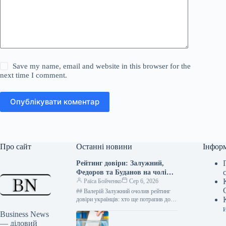
Save my name, email and website in this browser for the
next time I comment.
Опублікувати коментар
Про сайт
Останні новини
Інфор
Рейтинг довіри: Залужний,
Федоров та Буданов на чолі
списку українців
Раїса Бойченко
Сер 6, 2026
## Валерій Залужний очолив рейтинг
довіри українців: хто ще потрапив до
списку лідерів За результатами
Business News
соціологічного дослідження,
— діловий
проведеного компанією Socis…