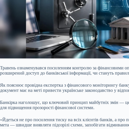
Травень ознаменувався посиленням контролю за фінансовими опе
розширений доступ до банківської інформації, чи стануть прави
Як пояснює провідна експертка з фінансового моніторингу банк
документ має на меті привести українське законодавство у відпо
Банкірка наголошує, що ключовий принцип майбутніх змін — це 
для підвищення прозорості фінансової системи.
«Йдеться не про посилення тиску на всіх клієнтів банків, а про 
мета — швидше виявляти підозрілі схеми, запобігати відмиван