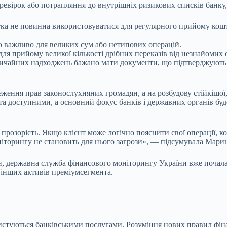
вірок або потрапляння до внутрішніх ризикових списків банку, 
ка не повинна використовуватися для регулярного прийому кошті
 важливо для великих сум або нетипових операцій.
ля прийому великої кількості дрібних переказів від незнайомих
вичайних надходжень бажано мати документи, що підтверджують п
еження прав законослухняних громадян, а на розбудову стійкішої
та доступними, а основний фокус банків і державних органів бу
озорість. Якщо клієнт може логічно пояснити свої операції, ко
ніторингу не становить для нього загрози», — підсумувала Мари
ержавна служба фінансового моніторингу України вже почала окр
а інших активів преміумсегмента.
ористуються банківськими послугами. Розуміння нових правил ф