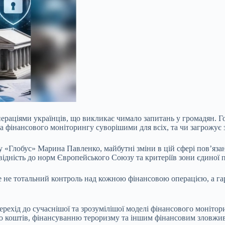
раціями українців, що викликає чимало запитань у громадян. Го
ла фінансового моніторингу суворішими для всіх, та чи загрожує
у «Глобус» Марина Павленко, майбутні зміни в цій сфері пов’яз
відність до норм Європейського Союзу та критеріїв зони єдиної 
не тотальний контроль над кожною фінансовою операцією, а гар
перехід до сучаснішої та зрозумілішої моделі фінансового моніто
ню коштів, фінансуванню тероризму та іншим фінансовим зловжи