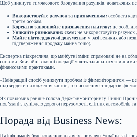
Щоб уникнути тимчасового блокування рахунків, додаткових пере
Використовуйте рахунок за призначенням:
особиста карт
третім особам.
Коректно заповнюйте призначення платежу:
це особливо
Уникайте ризикованих схем:
не використовуйте рахунок д
Майте підтверджуючі документи:
у разі великих або нез
підтвердження продажу майна тощо).
Експертка підкреслила, що майбутні зміни спрямовані не на обм
системи. Звичайні законні операції мають залишатися звичними 
фінансовими практиками.
«Найкращий спосіб уникнути проблем із фінмоніторингом — це пр
підтвердити походження коштів, то посилення стандартів фінмо
Як повідомив раніше голова Держфінмоніторингу Пилип Пронін, д
пов’язані з купівлею дорогої нерухомості, елітних автомобілів т
Порада від Business News:
Ця інформація буде корисною для всіх громадян України, які к