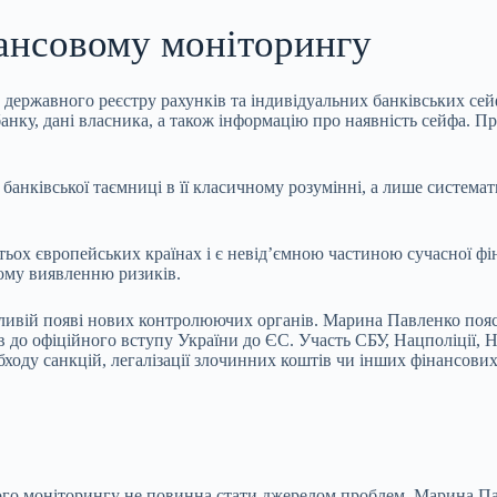
нансовому моніторингу
державного реєстру рахунків та індивідуальних банківських сей
нку, дані власника, а також інформацію про наявність сейфа. Пр
анківської таємниці в її класичному розумінні, а лише системат
тьох європейських країнах і є невід’ємною частиною сучасної ф
шому виявленню ризиків.
ливій появі нових контролюючих органів. Марина Павленко поя
ів до офіційного вступу України до ЄС. Участь СБУ, Нацполіції, 
бходу санкцій, легалізації злочинних коштів чи інших фінансов
вого моніторингу не повинна стати джерелом проблем. Марина Па