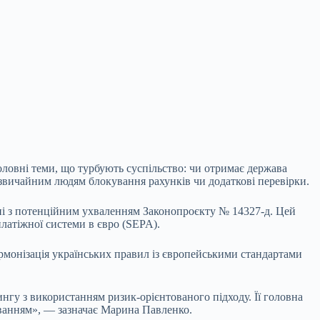
ловні теми, що турбують суспільство: чи отримає
держава
 звичайним людям блокування рахунків чи додаткові перевірки.
ані з потенційним ухваленням Законопроєкту № 14327-д. Цей
платіжної системи в євро (SEPA).
монізація українських правил із європейськими стандартами
рингу з використанням ризик-орієнтованого підходу. Її головна
ванням», — зазначає Марина Павленко.