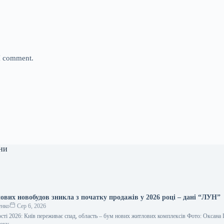
 I comment.
ни
ових новобудов зникла з початку продажів у 2026 році – дані “ЛУН”
енко
Сер 6, 2026
сті 2026: Київ переживає спад, область – бум нових житлових комплексів Фото: Оксана