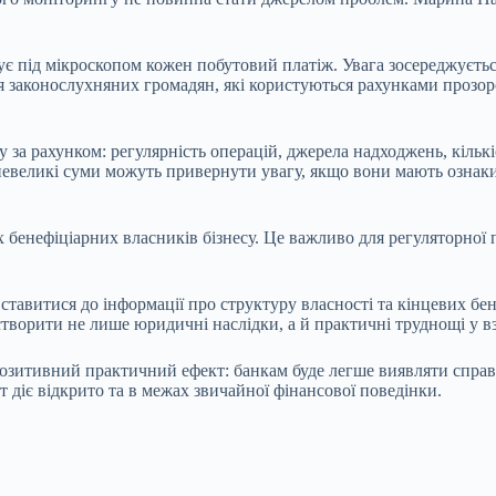
ує під мікроскопом кожен побутовий платіж. Увага зосереджуєть
я законослухняних громадян, які користуються рахунками прозор
 за рахунком: регулярність операцій, джерела надходжень, кількі
невеликі суми можуть привернути увагу, якщо вони мають ознаки 
бенефіціарних власників бізнесу. Це важливо для регуляторної пр
 ставитися до інформації про структуру власності та кінцевих б
 створити не лише юридичні наслідки, а й практичні труднощі у 
зитивний практичний ефект: банкам буде легше виявляти справді 
т діє відкрито та в межах звичайної фінансової поведінки.