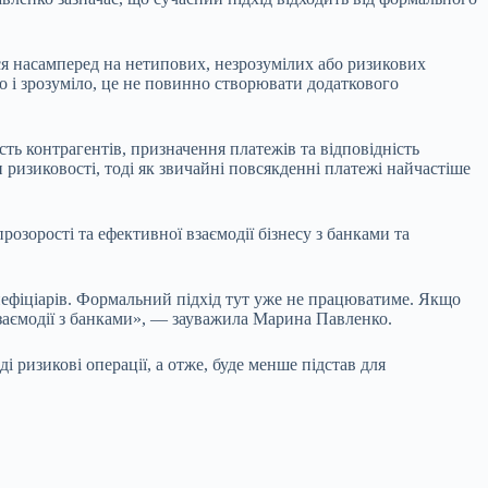
ся насамперед на нетипових, незрозумілих або ризикових
о і зрозуміло, це не повинно створювати додаткового
сть контрагентів, призначення платежів та відповідність
ризиковості, тоді як звичайні повсякденні платежі найчастіше
озорості та ефективної взаємодії бізнесу з банками та
енефіціарів. Формальний підхід тут уже не працюватиме. Якщо
взаємодії з банками», — зауважила Марина Павленко.
ризикові операції, а отже, буде менше підстав для