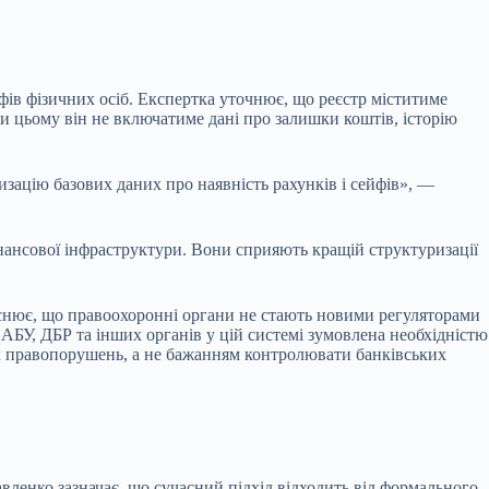
фів фізичних осіб. Експертка уточнює, що реєстр міститиме
и цьому він не включатиме дані про залишки коштів, історію
изацію базових даних про наявність рахунків і сейфів», —
інансової інфраструктури. Вони сприяють кращій структуризації
снює, що правоохоронні органи не стають новими регуляторами
НАБУ, ДБР та інших органів у цій системі зумовлена необхідністю
их правопорушень, а не бажанням контролювати банківських
вленко зазначає, що сучасний підхід відходить від формального