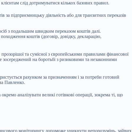
клієнтам слід дотримуватися кількох базових правил.
в за підприємницьку діяльність або для транзитних переказів
 осіб з подальшим швидким переказом коштів далі.
оходження коштів (договір, довідку, декларацію,
, прозорішої та сумісної з європейськими правилами фінансової
де зосереджений на боротьбі з ризиковими та незаконними
ристується рахунком за призначенням і за потреби готовий
на Павленко.
емо аналізувати великі готівкові операції, зокрема ті, що
інансового моніторингу допоможе уникнути непорозумінь, зайвих