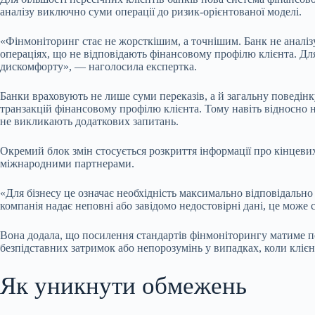
аналізу виключно суми операції до ризик-орієнтованої моделі.
«Фінмоніторинг стає не жорсткішим, а точнішим. Банк не аналіз
операціях, що не відповідають фінансовому профілю клієнта. Дл
дискомфорту», — наголосила експертка.
Банки враховують не лише суми переказів, а й загальну поведінку
транзакцій фінансовому профілю клієнта. Тому навіть відносно 
не викликають додаткових запитань.
Окремий блок змін стосується розкриття інформації про кінцевих 
міжнародними партнерами.
«Для бізнесу це означає необхідність максимально відповідально
компанія надає неповні або завідомо недостовірні дані, це може
Вона додала, що посилення стандартів фінмоніторингу матиме по
безпідставних затримок або непорозумінь у випадках, коли клієн
Як уникнути обмежень