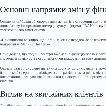
Основні напрямки змін у фі
Одним із найбільш обговорюваних аспектів є створення єдиного 
лише базову інформацію: номер рахунку в форматі IBAN, назву ба
транзакцій або вміст сейфів.
«Принципово важливо, що новий закон не передбачає розкриття б
підкреслила Марина Павленко.
Вона додала, що подібні реєстри вже давно функціонують у бага
системи, її сумісності з європейськими підходами та ефективні
Окрему увагу приділено питанням доступу до цих даних та мож
банківської сфери — це відбудеться не раніше ніж за шість місяц
оперативного реагування на випадки фінансування тероризму, о
клієнтів.
Вплив на звичайних клієнтів
Для більшості пересічних клієнтів банків нова система фінансо