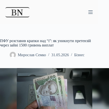
Перейти
до
вмісту
ПФУ розставив крапки над “і”: як уникнути претензій
через зайві 1500 гривень виплат
Мирослав Семко
31.05.2026
Бізнес