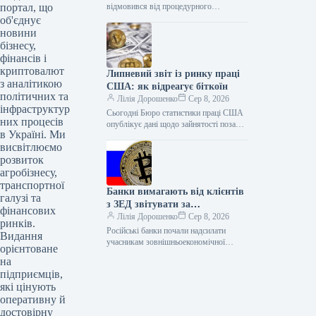
портал, що
відмовився від процедурного
голосування щодо законопроєкту про
об'єднує
структуру крипторинку CLARITY Act
новини
до завершення серпневої перерви.…
бізнесу,
фінансів і
криптовалют
Липневий звіт із ринку праці
з аналітикою
США: як відреагує біткоїн
політичних та
Лілія Дорошенко
Сер 8, 2026
інфраструктур
Сьогодні Бюро статистики праці США
них процесів
опублікує дані щодо зайнятості поза
в Україні. Ми
сільським господарством за липень.
висвітлюємо
Економісти очікують зростання лише
на 83…
розвиток
агробізнесу,
транспортної
Банки вимагають від клієнтів
галузі та
з ЗЕД звітувати за
фінансових
криптовалюту
Лілія Дорошенко
Сер 8, 2026
ринків.
Російські банки почали надсилати
Видання
учасникам зовнішньоекономічної
орієнтоване
діяльності (ЗЕД) запити з вимогою
на
пояснити економічну доцільність витрат
підприємців,
на купівлю криптовалюти Tether та…
які цінують
оперативну й
достовірну