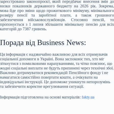
зареєстровано законопроєкт, який передбачає внесення змін до
низки показників державного бюджету на 2026 рік. Зокрема,
мова йде про зміни щодо прожиткового мінімуму, мінімального
розміру пенсії та заробітної плати, а також грошового
забезпечення військовослужбовців. Стосовно пенсій, то
пропонується з 1 липня збільшити мінімальну пенсію для всіх
категорій до 7387 гривень.
Порада від Business News:
Ця інформація є надзвичайно важливою для всіх отримувачів
соціальної допомоги в Україні. Вона заспокоює тих, хто міг
зіткнутися з помилковими нарахуваннями, та чітко пояснює, що
жодні соціальні виплати не будуть припинені через технічні збої.
Важливо дотримуватися рекомендацій Пенсійного фонду і не
намагатися самостійно повертати кошти, а очікувати на
індивідуальні інструкції. Це допоможе уникнути непорозумінь
та забезпечити коректне врегулювання ситуації.
Інформація підготовлена на основі матеріалів:
fakty.ua