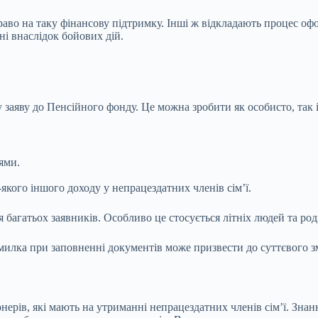
аво на таку фінансову підтримку. Інші ж відкладають процес офо
ні внаслідок бойових дій.
заяву до Пенсійного фонду. Це можна зробити як особисто, так і
ями.
якого іншого доходу у непрацездатних членів сім’ї.
багатьох заявників. Особливо це стосується літніх людей та роди
ка при заповненні документів може призвести до суттєвого змен
нерів, які мають на утриманні непрацездатних членів сім’ї. Зна