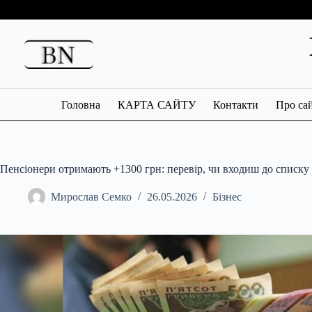
Перейти
до
вмісту
Головна
КАРТА САЙТУ
Контакти
Про са
Пенсіонери отримають +1300 грн: перевір, чи входиш до списку
Мирослав Семко
26.05.2026
Бізнес