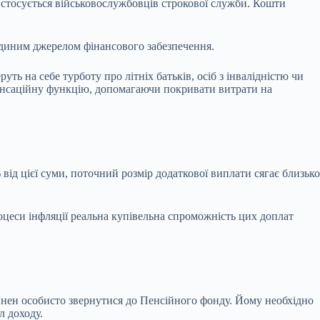
 стосується військовослужбовців строкової служби. Кошти
 єдиним джерелом фінансового забезпечення.
ть на себе турботу про літніх батьків, осіб з інвалідністю чи
пенсаційну функцію, допомагаючи покривати витрати на
від цієї суми, поточний розмір додаткової виплати сягає близько
роцеси інфляції реальна купівельна спроможність цих доплат
инен особисто звернутися до Пенсійного фонду. Йому необхідно
л доходу.