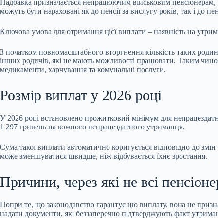
Надбавка призначається непрацюючим військовим пенсіонерам, п
можуть бути нараховані як до пенсії за вислугу років, так і до пен
Ключова умова для отримання цієї виплати – наявність на утрима
З початком повномасштабного вторгнення кількість таких родин зн
інших родичів, які не мають можливості працювати. Таким чином
медикаменти, харчування та комунальні послуги.
Розмір виплат у 2026 році
У 2026 році встановлено прожитковий мінімум для непрацездатних
1 297 гривень на кожного непрацездатного утриманця.
Сума такої виплати автоматично коригується відповідно до змін 
може зменшуватися швидше, ніж відбувається їхнє зростання.
Причини, через які не всі пенсіо
Попри те, що законодавство гарантує цю виплату, вона не приз
надати документи, які беззаперечно підтверджують факт утриманн