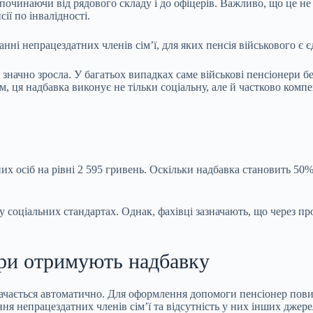
очинаючи від рядового складу і до офіцерів. Важливо, що це не
сії по інвалідності.
нні непрацездатних членів сім’ї, для яких пенсія військового є
ачно зросла. У багатьох випадках саме військові пенсіонери беру
, ця надбавка виконує не тільки соціальну, але й частково ком
 осіб на рівні 2 595 гривень. Оскільки надбавка становить 50% 
у соціальних стандартах. Однак, фахівці зазначають, що через п
нери отримують надбавку
начається автоматично. Для оформлення допомоги пенсіонер пов
я непрацездатних членів сім’ї та відсутність у них інших джере