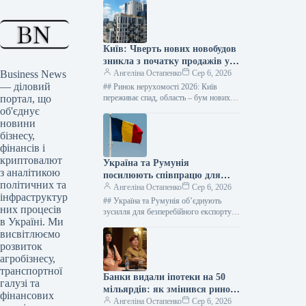
Київ: Чверть нових новобудов
зникла з початку продажів у
Business News
2026 році – дані “ЛУН”
Ангеліна Остапенко
Сер 6, 2026
— діловий
## Ринок нерухомості 2026: Київ
портал, що
переживає спад, область – бум нових
житлових комплексів Фото: Оксана
об'єднує
Гришина Від початку 2026 року…
новини
бізнесу,
фінансів і
криптовалют
Україна та Румунія
з аналітикою
посилюють співпрацю для
політичних та
розширення логістики порту
Ангеліна Остапенко
Сер 6, 2026
інфраструктур
Констанца
## Україна та Румунія об’єднують
них процесів
зусилля для безперебійного експорту
в Україні. Ми
агропродукції: Порт Констанца –
висвітлюємо
стратегічний союзник ### Ключові
кроки для подолання…
розвиток
агробізнесу,
транспортної
Банки видали іпотеки на 50
галузі та
мільярдів: як змінився ринок
фінансових
кредитування
Ангеліна Остапенко
Сер 6, 2026