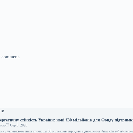
 I comment.
ни
ергетичну стійкість України: нові €30 мільйонів для Фонду підтримк
енко
Сер 8, 2026
ку української енергетики: ще 30 мільйонів євро для відновлення <img class="art-hero-