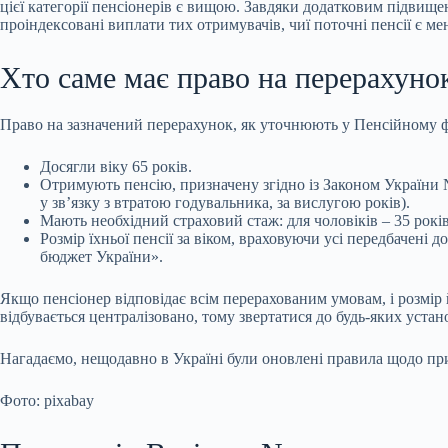
цієї категорії пенсіонерів є вищою. Завдяки додатковим підвище
проіндексовані виплати тих отримувачів, чиї поточні пенсії є м
Хто саме має право на перерахуно
Право на зазначений перерахунок, як уточнюють у Пенсійному ф
Досягли віку 65 років.
Отримують пенсію, призначену згідно із Законом України №
у зв’язку з втратою годувальника, за вислугою років).
Мають необхідний страховий стаж: для чоловіків – 35 років,
Розмір їхньої пенсії за віком, враховуючи усі передбачені
бюджет України».
Якщо пенсіонер відповідає всім перерахованим умовам, і розмір 
відбувається централізовано, тому звертатися до будь-яких устан
Нагадаємо, нещодавно в Україні були оновлені правила щодо при
Фото: pixabay