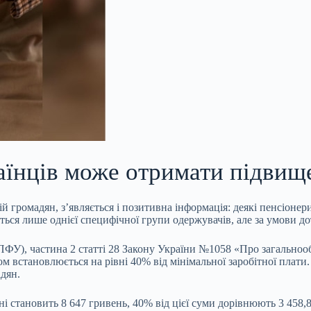
аїнців може отримати підвище
й громадян, з’являється і
позитивна інформація: деякі пенсіонер
ться лише однієї специфічної групи одержувачів, але за умови 
ФУ), частина 2 статті 28 Закону України №1058 «Про загальнооб
 віком встановлюється на рівні 40% від мінімальної заробітної пл
дян.
аїні становить 8 647 гривень, 40% від цієї суми дорівнюють 3 45