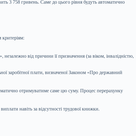
вить 3 758 гривень. Саме до цього рівня будуть автоматично
 критеріям:
незалежно від причини її призначення (за віком, інвалідністю,
льної заробітної плати, визначеної Законом «Про державний
автоматично отримуватиме саме цю суму. Процес перерахунку
иплати навіть за відсутності трудової книжки.