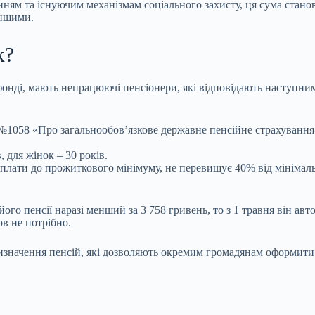
нням та існуючим механізмам соціального захисту, ця сума стано
еншими.
к?
онді, мають непрацюючі пенсіонери, які відповідають наступним
1058 «Про загальнообов’язкове державне пенсійне страхування», 
 для жінок – 30 років.
 доплати до прожиткового мінімуму, не перевищує 40% від мініма
його пенсії наразі менший за 3 758 гривень, то з 1 травня він 
ов не потрібно.
значення пенсій, які дозволяють окремим громадянам оформити в