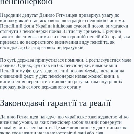
пенсіонеркою
Народний депутат Данило Гетманцев привернув увагу до
випадку, який став яскравою ілюстрацією недоліків системи.
Пенсійний фонд України ініціював судовий позов, вимагаючи
стягнути з пенсіонерки понад 31 тисячу гривень. Причина
такого рішення — помилка в електронній пенсійній справі, яка
призвела до некоректного визначення виду пенсії та, як
наслідок, до багаторазових перерахунків.
По суті, держава припустилася помилки, а розплачуватися мала
людина. Однак, суд став на бік пенсіонерки, відмовивши
Пенсійному фонду у задоволенні позову. Феміда встановила
очевидний факт: у діях пенсіонерки немає жодної вини, а
виникнення переплати є виключно результатом внутрішніх
прорахунків самого державного органу.
Законодавчі гарантії та реалії
Данило Гетманцев нагадує, що українське законодавство чітко
визначає умови, за яких пенсіонер зобов’язаний повернути
надміру виплачені кошти. Це можливо лише у двох випадках:
якщо громадянин надав недостовірні дані або діяв