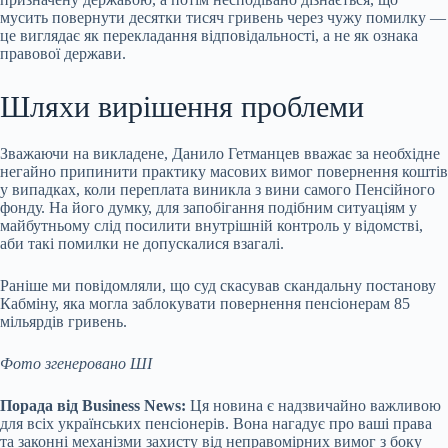
мусить повернути десятки тисяч гривень через чужу помилку —
це виглядає як перекладання відповідальності, а не як ознака
правової держави.
Шляхи вирішення проблеми
Зважаючи на викладене, Данило Гетманцев вважає за необхідне
негайно припинити практику масових вимог повернення коштів
у випадках, коли переплата виникла з вини самого Пенсійного
фонду. На його думку, для запобігання подібним ситуаціям у
майбутньому слід посилити внутрішній контроль у відомстві,
аби такі помилки не допускалися взагалі.
Раніше ми повідомляли, що суд скасував скандальну постанову
Кабміну, яка могла заблокувати повернення пенсіонерам 85
мільярдів гривень.
Фото згенеровано ШІ
Порада від Business News:
Ця новина є надзвичайно важливою
для всіх українських пенсіонерів. Вона нагадує про ваші права
та законні механізми захисту від неправомірних вимог з боку