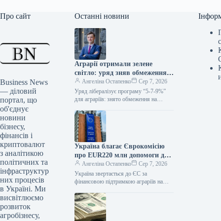
Про сайт
Останні новини
Інфор
Аграрії отримали зелене
світло: уряд зняв обмеження
Business News
фінансування оборотного
Ангеліна Остапенко
Сер 7, 2026
— діловий
капіталу за програмою “5-7-
Уряд лібералізує програму “5-7-9%”
портал, що
9%”
для аграріїв: знято обмеження на
обігові кошти та знижено відсотки
об'єднує
Кабінет Міністрів України вніс суттєві
новини
зміни…
бізнесу,
фінансів і
криптовалют
Україна благає Єврокомісію
з аналітикою
про EUR220 млн допомоги для
політичних та
аграріїв через морську
Ангеліна Остапенко
Сер 7, 2026
інфраструктур
блокаду
Україна звертається до ЄС за
них процесів
фінансовою підтримкою аграріїв на
в Україні. Ми
суму €220 мільйонів Український уряд
висвітлюємо
направив запит до Європейської комісії
з…
розвиток
агробізнесу,