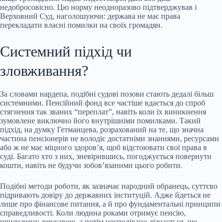
недобросовісно. Цю норму неодноразово підтверджував і
Верховний Суд, наголошуючи: держава не має права
перекладати власні помилки на своїх громадян.
Системний підхід чи
зловживання?
За словами нардепа, подібні судові позови стають дедалі більш
системними. Пенсійний фонд все частіше вдається до спроб
стягнення так званих “переплат”, навіть коли їх виникнення
зумовлене виключно його внутрішніми помилками. Такий
підхід, на думку Гетманцева, розрахований на те, що значна
частина пенсіонерів не володіє достатніми знаннями, ресурсами
або ж не має міцного здоров’я, щоб відстоювати свої права в
суді. Багато хто з них, зневірившись, погоджується повернути
кошти, навіть не будучи зобов’язаними цього робити.
Подібні методи роботи, як зазначає народний обранець, суттєво
підривають довіру до державних інституцій. Адже йдеться не
лише про фінансове питання, а й про фундаментальні принципи
справедливості. Коли людина роками отримує пенсію,
призначену державою, а потім несподівано дізнається, що