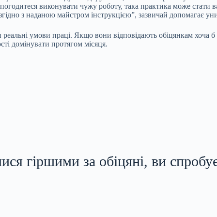
 погодитеся виконувати чужу роботу, така практика може стати в
и згідно з наданою майстром інструкцією”, зазвичай допомагає у
и реальні умови праці. Якщо вони відповідають обіцянкам хоча б
ості домінувати протягом місяця.
ся гіршими за обіцяні, ви спробує