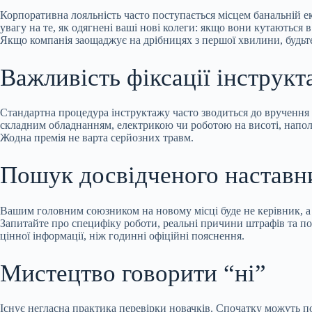
Корпоративна лояльність часто поступається місцем банальній ек
увагу на те, як одягнені ваші нові колеги: якщо вони кутаються
Якщо компанія заощаджує на дрібницях з першої хвилини, будьте
Важливість фіксації інструкт
Стандартна процедура інструктажу часто зводиться до вручення 
складним обладнанням, електрикою чи роботою на висоті, напол
Жодна премія не варта серйозних травм.
Пошук досвідченого наставн
Вашим головним союзником на новому місці буде не керівник, а н
Запитайте про специфіку роботи, реальні причини штрафів та по
цінної інформації, ніж годинні офіційні пояснення.
Мистецтво говорити “ні”
Існує негласна практика перевірки новачків. Спочатку можуть п