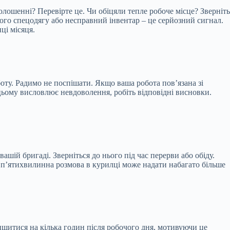
олошенні? Перевірте це. Чи обіцяли тепле робоче місце? Зверніть
ного спецодягу або несправний інвентар – це серйозний сигнал.
ці місяця.
ту. Радимо не поспішати. Якщо ваша робота пов’язана зі
цьому висловлює невдоволення, робіть відповідні висновки.
ій бригаді. Зверніться до нього під час перерви або обіду.
 п’ятихвилинна розмова в курилці може надати набагато більше
ишитися на кілька годин після робочого дня, мотивуючи це