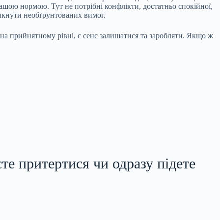
ашою нормою. Тут не потрібні конфлікти, достатньо спокійної,
никнути необґрунтованих вимог.
 на прийнятному рівні, є сенс залишатися та заробляти. Якщо ж
те притертися чи одразу підете