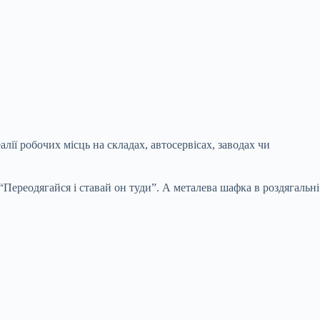
ії робочих місць на складах, автосервісах, заводах чи
“Переодягайся і ставай он туди”. А металева шафка в роздягальні