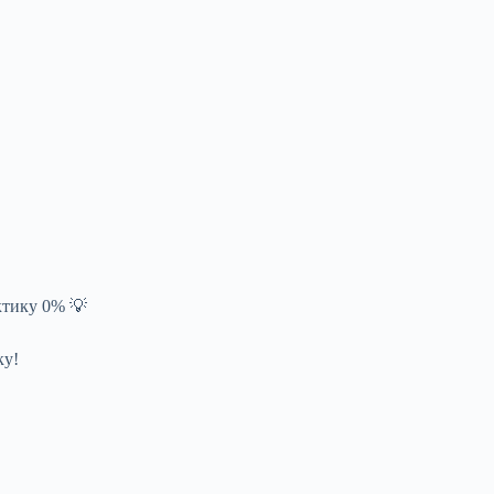
актику 0% 💡
ку!