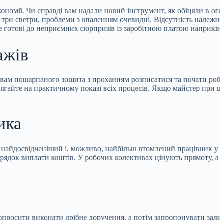
ономії. Чи справді вам надали новий інструмент, як обіцяли в ог
 в три светри, проблеми з опаленням очевидні. Відсутність належ
 готові до неприємних сюрпризів із заробітною платою наприкін
ажів
вам пошарпаного зошита з проханням розписатися та почати робо
ягайте на практичному показі всіх процесів. Якщо майстер при 
ика
айдосвідченіший і, можливо, найбільш втомлений працівник у ваш
рядок виплати коштів. У робочих колективах цінують прямоту, а
опросити виконати дрібне доручення, а потім запропонувати зал