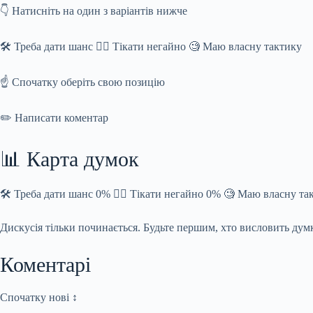
👇 Натисніть на один з варіантів нижче
🛠️ Треба дати шанс 🏃‍♂️ Тікати негайно 🧐 Маю власну тактику
☝️ Спочатку оберіть свою позицію
✏️ Написати коментар
📊 Карта думок
🛠️ Треба дати шанс 0% 🏃‍♂️ Тікати негайно 0% 🧐 Маю власну т
Дискусія тільки починається. Будьте першим, хто висловить дум
Коментарі
Спочатку нові ↕