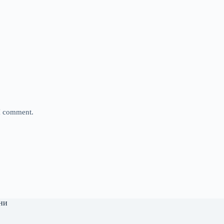
 I comment.
ни