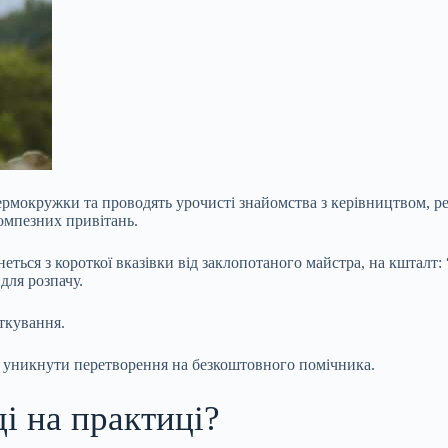
рмокружки та проводять урочисті знайомства з керівництвом, реал
омпезних привітань.
ться з короткої вказівки від заклопотаного майстра, на кшталт: 
для розпачу.
яткування.
та уникнути перетворення на безкоштовного помічника.
і на практиці?