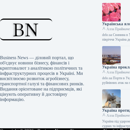
Українська яло
Алла Приймаче
delo.ua Свинина в
півріччя Україна 
Business News — діловий портал, що
об'єднує новини бізнесу, фінансів і
Україна прокла
криптовалют з аналітикою політичних та
Алла Приймаче
інфраструктурних процесів в Україні. Ми
висвітлюємо розвиток агробізнесу,
delo.ua Порти в Ук
руйнівних атак на
транспортної галузі та фінансових ринків.
Видання орієнтоване на підприємців, які
цінують оперативну й достовірну
інформацію.
Україна протид
Алла Приймаче
Україна під ударом
суднах та інфраст