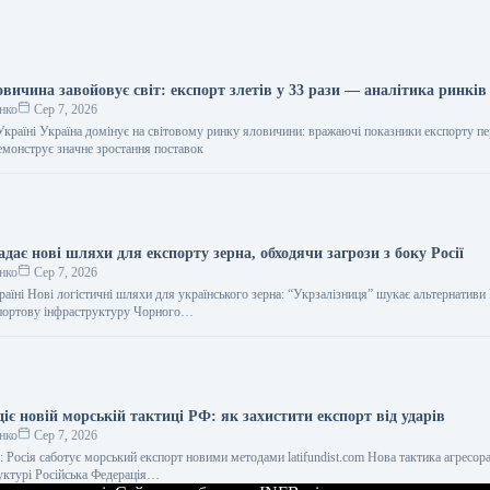
вичина завойовує світ: експорт злетів у 33 рази — аналітика ринків
нко
Сер 7, 2026
 Україні Україна домінує на світовому ринку яловичини: вражаючі показники експорту п
демонструє значне зростання поставок
дає нові шляхи для експорту зерна, обходячи загрози з боку Росії
нко
Сер 7, 2026
раїні Нові логістичні шляхи для українського зерна: “Укрзалізниця” шукає альтернативи
 портову інфраструктуру Чорного…
іє новій морській тактиці РФ: як захистити експорт від ударів
нко
Сер 7, 2026
: Росія саботує морський експорт новими методами latifundist.com Нова тактика агресора
руктурі Російська Федерація…