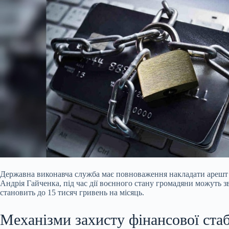
Державна виконавча служба має повноваження накладати ареш
Андрія Гайченка, під час дії воєнного стану громадяни можуть 
становить до 15 тисяч гривень на місяць.
Механізми захисту фінансової ста