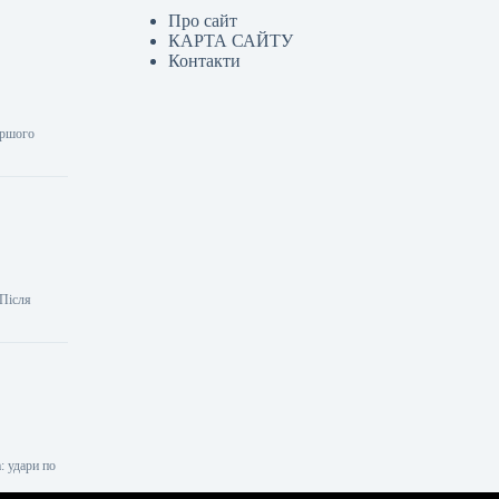
Про сайт
КАРТА САЙТУ
Контакти
ершого
 Після
: удари по