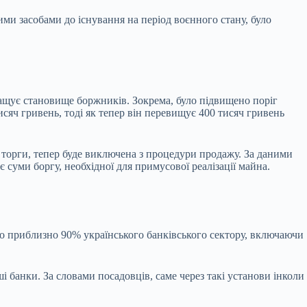
ми засобами до існування на період воєнного стану, було
щує становище боржників. Зокрема, було підвищено поріг
исяч гривень, тоді як тепер він перевищує 400 тисяч гривень
а торги, тепер буде виключена з процедури продажу. За даними
є суми боргу, необхідної для примусової реалізації майна.
но приблизно 90% українського банківського сектору, включаючи
банки. За словами посадовців, саме через такі установи інколи