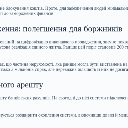
е блокування коштів. Проте, для забезпечення людей мінімальни
уп до заморожених фінансів.
ження: полегшення для боржників
ований на цифровізацію виконавчого провадження, значно покра
усова реалізація єдиного житла. Раніше цей поріг становив 200 т
чає, що частина нерухомості, яка раніше могла бути виставлена н
зько 3 мільйонів справ, але переважна більшість із них не досяга
ного арешту
ту банківських рахунків. На сьогодні до цієї системи підключе
ується розширити охоплення системи, включивши до неї й менші 