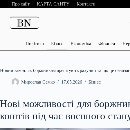
Перейти
Про сайт
КАРТА САЙТУ
Контакти
до
вмісту
Політика
Бізнес
Економіка
Фінанси
Нер
Новий закон: як боржникам арештують рахунки та що це означа
Мирослав Семко
17.05.2026
Бізнес
Нові можливості для боржник
коштів під час воєнного стан