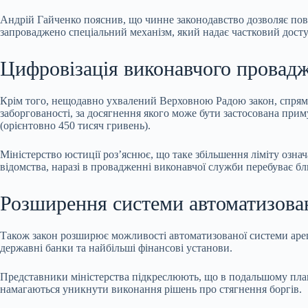
Андрій Гайченко пояснив, що чинне законодавство дозволяє повн
запроваджено спеціальний механізм, який надає частковий дост
Цифровізація виконавчого провад
Крім того, нещодавно ухвалений Верховною Радою закон, спрям
заборгованості, за досягнення якого може бути застосована прим
(орієнтовно 450 тисяч гривень).
Міністерство юстиції роз’яснює, що таке збільшення ліміту озна
відомства, наразі в провадженні виконавчої служби перебуває бли
Розширення системи автоматизова
Також закон розширює можливості автоматизованої системи ареш
державні банки та найбільші фінансові установи.
Представники міністерства підкреслюють, що в подальшому план
намагаються уникнути виконання рішень про стягнення боргів.