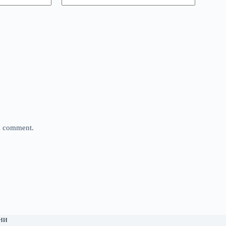
 I comment.
ни