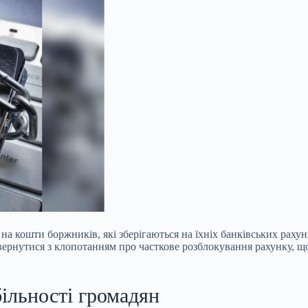
т
на кошти боржників, які зберігаються на їхніх банківських рахун
звернутися з клопотанням про часткове розблокування рахунку, щ
більності громадян