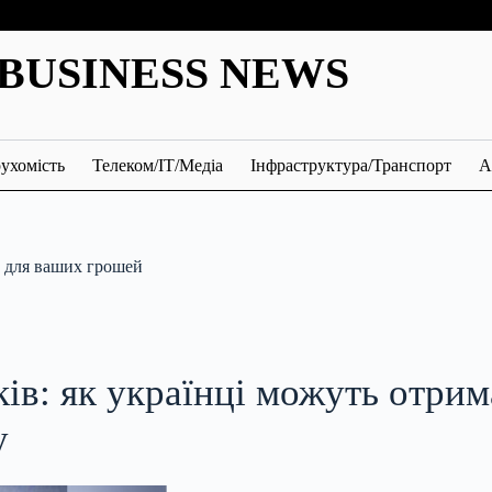
BUSINESS NEWS
ухомість
Телеком/ІТ/Медіа
Інфраструктура/Транспорт
А
є для ваших грошей
ів: як українці можуть отри
у