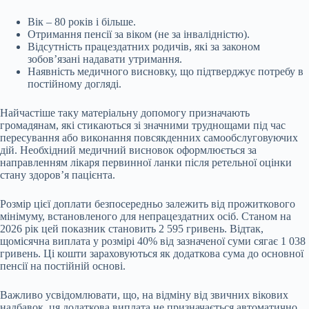
Вік – 80 років і більше.
Отримання пенсії за віком (не за інвалідністю).
Відсутність працездатних родичів, які за законом
зобов’язані надавати утримання.
Наявність медичного висновку, що підтверджує потребу в
постійному догляді.
Найчастіше таку матеріальну допомогу призначають
громадянам, які стикаються зі значними труднощами під час
пересування або виконання повсякденних самообслуговуючих
дій. Необхідний медичний висновок оформлюється за
направленням лікаря первинної ланки після ретельної оцінки
стану здоров’я пацієнта.
Розмір цієї доплати безпосередньо залежить від прожиткового
мінімуму, встановленого для непрацездатних осіб. Станом на
2026 рік цей показник становить 2 595 гривень. Відтак,
щомісячна виплата у розмірі 40% від зазначеної суми сягає 1 038
гривень. Ці кошти зараховуються як додаткова сума до основної
пенсії на постійній основі.
Важливо усвідомлювати, що, на відміну від звичних вікових
надбавок, ця додаткова виплата не призначається автоматично.