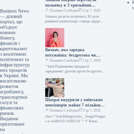
позначку в 3 трильйони
Business News
доларів ринкової капіталізації
Палажка Слободян
Сер 7, 2026
— діловий
Amazon досягла позначки у $3 трлн
портал, що
ринкової капіталізації, ставши лідером
серед акцій «Великої сімки». Amazon
об'єднує
уперше в історії подолала позначку…
новини
бізнесу,
фінансів і
криптовалют
Визнач, яка зарядка
з аналітикою
потужніша: бездротова чи
політичних та
дротова
Палажка Слободян
Сер 7, 2026
інфраструктур
“`html Порівняння швидкості
них процесів
заряджання: дротові проти бездротових
в Україні. Ми
рішень Бездротові зарядні пристрої, які
висвітлюємо
вже доволі тривалий час присутні на
ринку смартфонів,…
розвиток
агробізнесу,
транспортної
Шахраї видурили у київських
галузі та
пенсіонерів майже 7 мільйонів
фінансових
гривень, прикинувшись
Палажка Слободян
Сер 7, 2026
ринків.
працівниками СБУ
class=”ArticleImagestyles__ImageWrappe
Видання
r-sc-lvd8v9-0 cWMVnY”> У Києві
орієнтоване
затримали кур’єра шахрайської схемиУ
на
Києві 47-річного мешканця столиці