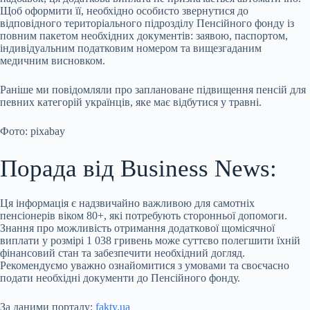
Щоб оформити її, необхідно особисто звернутися до
відповідного територіального підрозділу Пенсійного фонду із
повним пакетом необхідних документів: заявою, паспортом,
індивідуальним податковим номером та вищезгаданим
медичним висновком.
Раніше ми повідомляли про заплановане підвищення пенсій для
певних категорій українців, яке має відбутися у травні.
Фото: pixabay
Порада від Business News:
Ця інформація є надзвичайно важливою для самотніх
пенсіонерів віком 80+, які потребують сторонньої допомоги.
Знання про можливість отримання додаткової щомісячної
виплати у розмірі 1 038 гривень може суттєво полегшити їхній
фінансовий стан та забезпечити необхідний догляд.
Рекомендуємо уважно ознайомитися з умовами та своєчасно
подати необхідні документи до Пенсійного фонду.
За даними порталу:
fakty.ua