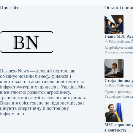
Про сайт
Останні нови
Глава МЗС Азе
Раїса Бойченко
Азербайджанський 
Міністерства зако
Business News — діловий портал, що
об'єднує новини бізнесу, фінансів і
Стефанішина у 
криптовалют з аналітикою політичних та
Раїса Бойченко
інфраструктурних процесів в Україні. Ми
висвітлюємо розвиток агробізнесу,
Судовий розгляд щ
Укрінформ Сьогодн
транспортної галузі та фінансових ринків.
Видання орієнтоване на підприємців, які
цінують оперативну й достовірну
інформацію.
МЗС спростову
з контексту