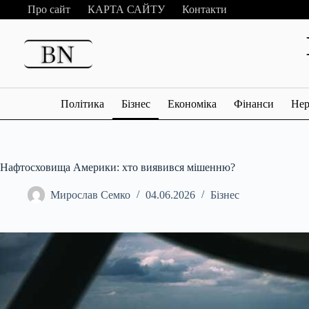
Перейти
Про сайт
КАРТА САЙТУ
Контакти
до
вмісту
Політика
Бізнес
Економіка
Фінанси
Нер
Нафтосховища Америки: хто виявився мішенню?
Мирослав Семко
04.06.2026
Бізнес