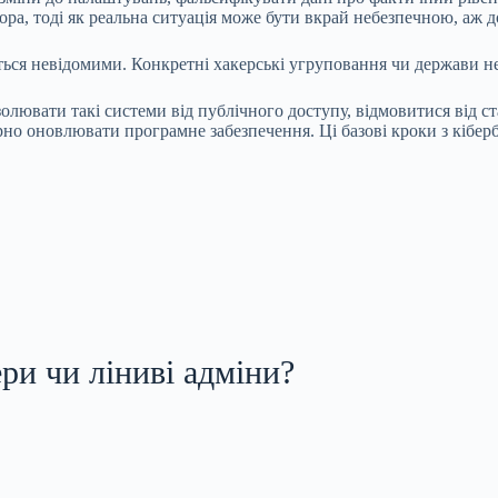
ра, тоді як реальна ситуація може бути вкрай небезпечною, аж д
аються невідомими. Конкретні хакерські угруповання чи держави н
олювати такі системи від публічного доступу, відмовитися від с
рно оновлювати програмне забезпечення. Ці базові кроки з кібе
ери чи ліниві адміни?