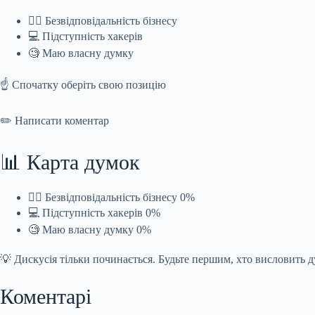
🤦‍♂️ Безвідповідальність бізнесу
💻 Підступність хакерів
🧐 Маю власну думку
☝️ Спочатку оберіть свою позицію
✏️ Написати коментар
📊 Карта думок
🤦‍♂️ Безвідповідальність бізнесу 0%
💻 Підступність хакерів 0%
🧐 Маю власну думку 0%
💡 Дискусія тільки починається. Будьте першим, хто висловить 
Коментарі