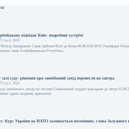
ни
рбайджану відвідав Київ: подробиці зустрічі
Сер 6, 2026
Міністр Закордонних Справ Здійснив Візит до Києва 06.08.2026 09:05 Укрінформ Очіль
рдонних справ Азербайджанської Республіки,
залі суду: рішення про запобіжний захід перенесли на завтра
Сер 6, 2026
одо запобіжного заходу екс-послині Стефанішиній: вердикт відкладено до завтра 05.08.
ішнє судове засідання, присвячене
є: Курс України на НАТО залишається незмінним, слова Залужного