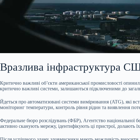
Вразлива інфраструктура США
Критично важливі об’єкти американської промисловості опинилис
критично важливі системи, залишаються підключеними до загаль
Йдеться про автоматизовані системи вимірювання (ATG), які вст
моніторинг температури, контроль рівня рідин та виявлення пот
Федеральне бюро розслідувань (ФБР), Агентство національної бе
активно сканують мережу, ідентифікують ці пристрої, долають ї
Після успішного зламу зловмисники мають можливість вносити з