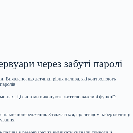
рвуари через забуті паролі
ки. Виявлено, що датчики рівня палива, які контролюють
паролів.
мствах. Ці системи виконують життєво важливі функції:
спільне попередження. Зазначається, що невідомі кіберзлочинці
рування.
ь палива в резервуарах та вимикати сигнали тривоги й