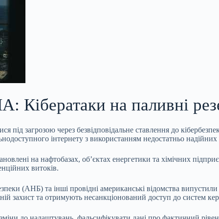
: Кібератаки на паливні резе
я під загрозою через безвідповідальне ставлення до кібербезпе
нодоступного інтернету з використанням недостатньо надійних 
ановлені на нафтобазах, об’єктах енергетики та
хімічних підприє
енційних витоків.
зпеки (АНБ) та інші провідні американські відомства випустили 
хній захист та отримують несанкціонований доступ до систем ке
міни до налаштувань, фальсифікувати дані про фактичний рівен