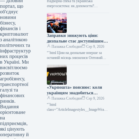
— діловий
Надмірна спека та українська
портал, що
енергосистема: як допомогти?
Продовжувана літня спека створює
об'єднує
значне додаткове навантаження на
новини
енергетичну інфраструктуру України.
бізнесу,
Компанія
фінансів і
криптовалют
Заправки знижують ціни:
з аналітикою
дизпальне стає доступнішим
політичних та
вперше за місяць
Палажка Слободян
Сер 9, 2026
інфраструктур
“`html Ціни на дизпальне вперше за
них процесів
останній місяць знизилися Оптовий
в Україні. Ми
сегмент дизельного пального в Україні
висвітлюємо
вперше за останні чотири тижні…
розвиток
агробізнесу,
транспортної
«Укрпошта» пояснює: коли
галузі та
українцям знадобиться
фінансових
податковий номер
Палажка Слободян
Сер 9, 2026
ринків.
“`html
Видання
class=”ArticleImagestyles__ImageWrappe
орієнтоване
r-sc-lvd8v9-0 cWMVnY”> Для всіх
на
післяплат за посилки потрібно буде
підприємців,
вказувати податковий номер незалежно
які цінують
від суми“Укрпошта”
оперативну й