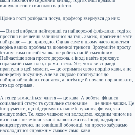
мали абсолютно скромний вигляд, тоді як інші вражали
вишуканістю та високою вартістю.
Щойно гості розібрали посуд, професор звернувся до них:
— Ви всі вибрали найгарніші та найдорожчі філіжанки, тоді як
простіші й дешевші залишилися на таці. Звісно, прагнення мати
найкраще — це природно. Однак саме в цьому часто криється
корінь ваших проблем та щоденної тривоги. Зрозумійте просту
істину: сама по собі чашка не робить напій смачнішим.
Найчастіше вона просто дорожча, а іноді навіть приховує
справжній смак того, що ми п’ємо. Усе, чого ви справді
прагнули в цей момент, — це отримати свою порцію кави, а не
конкретну посудину. Але ви свідомо потягнулися до
найпривабливіших горняток, а потім ще й почали порівнювати,
хто що отримав.
А тепер замисліться: життя — це кава. А робота, фінанси,
соціальний статус та суспільне становище — це лише чашки. Це
інструменти, що підтримують наше існування, форма, яка
вміщує зміст. Те, якою чашкою ми володіємо, жодним чином не
визначає і не змінює якості нашого життя. Іноді, надмірно
концентруючись на зовнішній оболонці, ми просто забуваємо
насолодитися справжнім смаком самої кави.