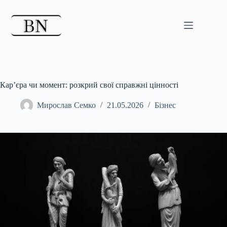
Перейти
до
вмісту
Кар’єра чи момент: розкрий свої справжні цінності
Мирослав Семко
21.05.2026
Бізнес