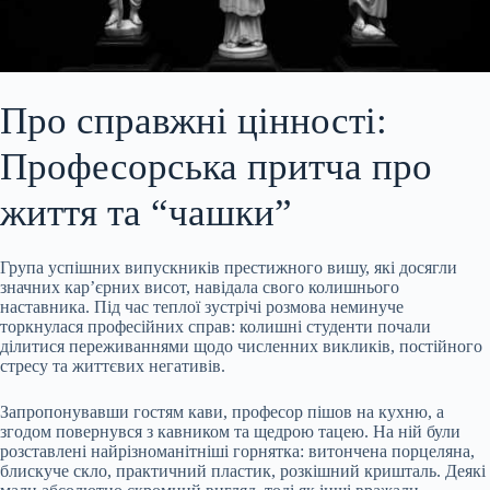
Про справжні цінності:
Професорська притча про
життя та “чашки”
Група успішних випускників престижного вишу, які досягли
значних кар’єрних висот, навідала свого колишнього
наставника. Під час теплої зустрічі розмова неминуче
торкнулася професійних справ: колишні студенти почали
ділитися переживаннями щодо численних викликів, постійного
стресу та життєвих негативів.
Запропонувавши гостям кави, професор пішов на кухню, а
згодом повернувся з кавником та щедрою тацею. На ній були
розставлені
найрізноманітніші горнятка: витончена порцеляна,
блискуче скло, практичний пластик, розкішний кришталь. Деякі