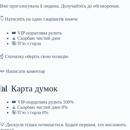
Вже проголосувала
1
людина. Долучайтесь до обговорення.
👇 Натисніть на один з варіантів нижче
👑 VIP-порцеляна рулить
🧘 Сьорбаю чистий дзен
🤪 П’ю з горла
☝️ Спочатку оберіть свою позицію
✏️ Написати коментар
📊 Карта думок
👑 VIP-порцеляна рулить 100%
🧘 Сьорбаю чистий дзен 0%
🤪 П’ю з горла 0%
💡 Дискусія тільки починається. Будьте першим, хто висловить
думку!