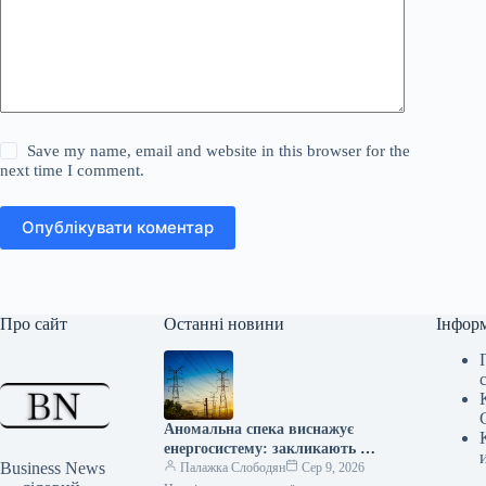
Save my name, email and website in this browser for the
next time I comment.
Опублікувати коментар
Про сайт
Останні новини
Інфор
Аномальна спека виснажує
енергосистему: закликають до
Business News
термінових дій
Палажка Слободян
Сер 9, 2026