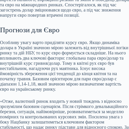
та євро на міжнародних ринках. Спостерігалося, як під час
загострень долар зміцнювався щодо євро, а під час зниження
напруги євро повертав втрачені позиції.
Прогнози для Євро
Особливу увагу варто приділяти курсу євро. Якщо динаміка
долара в Україні значною мірою залежить від внутрішньої логіки
ринку та дій НБУ, то курс євро формується складніше. На нього
впливають два ключові фактори: глобальна пара євро/долар та
внутрішній курс гривня/долар. Тому в квітні рух євро був
нестабільним, нагадуючи рух маятника. Існує висока
ймовірність збереження цієї тенденції до кінця квітня та на
початку травня. Базовим орієнтиром для пари євро/долар є
діапазон 1,14-1,18, який значною мірою визначатиме вартість
євро на українському ринку.
«Отже, валютний ринок входить у новий тиждень з відносно
зрозумілим базовим сценарієм. Після стрімкого девальваційного
березня, ситуація, найімовірніше, розвиватиметься за моделлю
помірних та контрольованих курсових змін. Посилена увага з
боку Нацбанку залишатиметься ключовим фактором
стабільності, що надає ринку підстави для відносного спокою. За