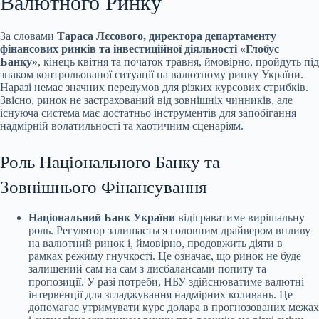
Валютного Ринку
За словами
Тараса Лєсового, директора департаменту
фінансових ринків та інвестиційної діяльності «Глобус
Банку»
, кінець квітня та початок травня, ймовірно, пройдуть під
знаком контрольованої ситуації на валютному ринку України.
Наразі немає значних передумов для різких курсових стрибків.
Звісно, ринок не застрахований від зовнішніх чинників, але
існуюча система має достатньо інструментів для запобігання
надмірній волатильності та хаотичним сценаріям.
Роль Національного Банку та
Зовнішнього Фінансування
Національний Банк України
відіграватиме вирішальну
роль. Регулятор залишається головним драйвером впливу
на валютний ринок і, ймовірно, продовжить діяти в
рамках режиму гнучкості. Це означає, що ринок не буде
залишений сам на сам з дисбалансами попиту та
пропозиції. У разі потреби, НБУ здійснюватиме валютні
інтервенції для згладжування надмірних коливань. Це
допомагає утримувати курс долара в прогнозованих межах