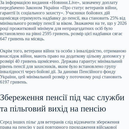
За інформацією видання «Новини.Live», зазначену доплату
передбачено Законом України «Про статус ветеранів війни,
гарантії їх соціального захисту». Учасники бойових дій
щомісяця отримують надбавку до пенсії, яка становить 25% від
мінімального розміру пенсії за віком. Зважаючи на те, що у 2026
році прожитковий мінімум для непрацездатних осіб було
встановлено на рівні 2595 гривень, розмір цієї надбавки сягає
647 гривень на місяць.
Окрім того, ветерани війни та особи з інвалідністю, отриманою
внаслідок війни, мають право на додаткову цільову допомогу у
розмірі 40 гривень щомісячно. Держава гарантує мінімальний
рівень пенсії для захисників, яким було встановлено групу
інвалідності через бойові дії. За даними Пенсійного фонду
України, цей мінімальний розмір у поточному році становить
6197 гривень.
Збереження пенсії під час служби
та пільговий вихід на пенсію
Серед інших пільг для ветеранів слід відзначити збереження
права на пенсію у разі повторного проходження військової