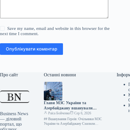
Save my name, email and website in this browser for the
next time I comment.
Опублікувати коментар
Про сайт
Останні новини
Інфор
Глави МЗС України та
Азербайджану вшанували
Business News
полеглих захисників України
Раїса Бойченко
Сер 6, 2026
— діловий
## Вшанування Героїв: Очільники МЗС
портал, що
України та Азербайджану Схилили
Голови біля Меморіалу Захисникам
об'єднує