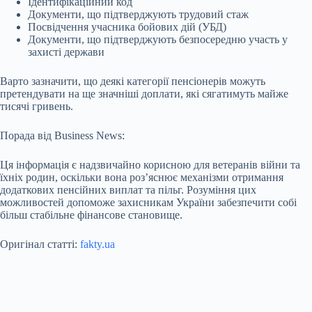
Ідентифікаційний код
Документи, що підтверджують трудовий стаж
Посвідчення учасника бойових дій (УБД)
Документи, що підтверджують безпосередню участь у
захисті держави
Варто зазначити, що деякі категорії пенсіонерів можуть
претендувати на ще значніші доплати, які сягатимуть майже
тисячі гривень.
Порада від Business News:
Ця інформація є надзвичайно корисною для ветеранів війни та
їхніх родин, оскільки вона роз’яснює механізми отримання
додаткових пенсійних виплат та пільг. Розуміння цих
можливостей допоможе захисникам України забезпечити собі
більш стабільне фінансове становище.
Оригінал статті:
fakty.ua