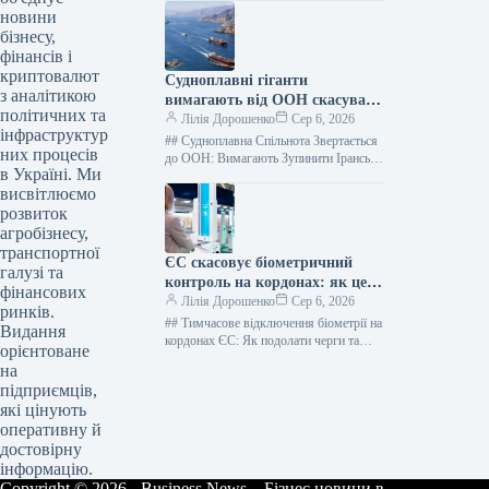
Вітчизни 6 серпня 2026 року, у Києві…
новини
бізнесу,
фінансів і
криптовалют
Судноплавні гіганти
з аналітикою
вимагають від ООН скасувати
політичних та
збори за прохід Ормузькою
Лілія Дорошенко
Сер 6, 2026
інфраструктур
протокою
## Судноплавна Спільнота Звертається
них процесів
до ООН: Вимагають Зупинити Іранські
в Україні. Ми
Побори за Ормузьку Протоку 160
висвітлюємо
переглядів 6 серпня 2026, 17:50
Facebook0…
розвиток
агробізнесу,
транспортної
ЄС скасовує біометричний
галузі та
контроль на кордонах: як це
фінансових
вплине на черги
Лілія Дорошенко
Сер 6, 2026
ринків.
## Тимчасове відключення біометрії на
Видання
кордонах ЄС: Як подолати черги та
орієнтоване
зберегти спокій мандрівникам 241
на
перегляд 6 серпня 2026, 17:00…
підприємців,
які цінують
оперативну й
достовірну
інформацію.
Copyright © 2026 - Business News – Бізнес новини в