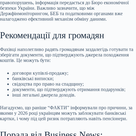
правопорушень, інформація передається до Бюро економічної
безпеки України. Важливо зазначити, що між
Держфінмоніторингом, БЕБ та податковими органами вже
налагоджено ефективний механізм обміну даними.
Рекомендації для громадян
Фахівці наполегливо радять громадянам заздалегідь готувати та
зберігати документи, що підтверджують джерела походження
коштів. Це можуть бути:
договори купівлі-продажу;
банківські виписки;
свідоцтва про право на спадщину;
документи, що підтверджують отримання подарунків;
інші легальні джерела доходів.
Нагадуємо, що раніше “ФАКТИ” інформували про причини, за
якими у 2026 році українцям можуть заблокувати банківські
картки, і чому під цей ризик потрапляють навіть пенсіонери.
Порада від Business News: