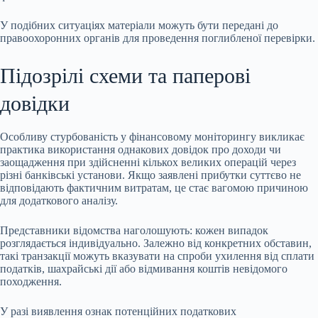
У подібних ситуаціях матеріали можуть бути передані до
правоохоронних органів для проведення поглибленої перевірки.
Підозрілі схеми та паперові
довідки
Особливу стурбованість у фінансовому моніторингу викликає
практика використання однакових довідок про доходи чи
заощадження при здійсненні кількох великих операцій через
різні банківські установи. Якщо заявлені прибутки суттєво не
відповідають фактичним витратам, це стає вагомою причиною
для додаткового аналізу.
Представники відомства наголошують: кожен випадок
розглядається індивідуально. Залежно від конкретних обставин,
такі транзакції можуть вказувати на спроби ухилення від сплати
податків, шахрайські дії або відмивання коштів невідомого
походження.
У разі виявлення ознак потенційних податкових