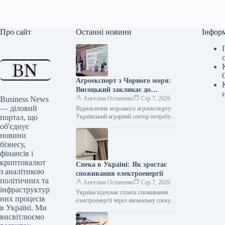
Про сайт
Останні новини
Інфор
Агроекспорт з Чорного моря:
Висоцький закликає до
Business News
глобальної допомоги для
Ангеліна Остапенко
Сер 7, 2026
— діловий
відновлення
Відновлення морського агроекспорту:
портал, що
Український аграрний сектор потребує
глобальної підтримки 06.08.2026 11:38
об'єднує
Укрінформ Ключ до глобальної
новини
продовольчої безпеки –
бізнесу,
фінансів і
криптовалют
Спека в Україні: Як зростає
з аналітикою
споживання електроенергії
політичних та
Ангеліна Остапенко
Сер 7, 2026
інфраструктур
Україна відчуває сплеск споживання
них процесів
електроенергії через аномальну спеку
в Україні. Ми
06.08.2026 10:45 Укрінформ Станом на
висвітлюємо
ранок 6 серпня, попит на
електроенергію зріс…