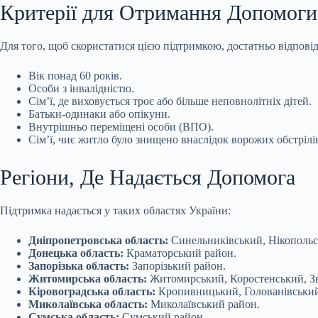
Критерії для Отримання Допомоги
Для того, щоб скористатися цією підтримкою, достатньо відповід
Вік понад 60 років.
Особи з інвалідністю.
Сім’ї, де виховується троє або більше неповнолітніх дітей.
Батьки-одинаки або опікуни.
Внутрішньо переміщені особи (ВПО).
Сім’ї, чиє житло було знищено внаслідок ворожих обстрілі
Регіони, Де Надається Допомога
Підтримка надається у таких областях України:
Дніпропетровська область:
Синельниківський, Нікопольс
Донецька область:
Краматорський район.
Запорізька область:
Запорізький район.
Житомирська область:
Житомирський, Коростенський, Зв
Кіровоградська область:
Кропивницький, Голованівський
Миколаївська область:
Миколаївський район.
Сумська область:
Сумський район.