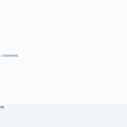
 I comment.
ни