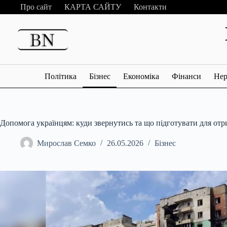
Перейти
Про сайт
КАРТА САЙТУ
Контакти
до
вмісту
Політика
Бізнес
Економіка
Фінанси
Нер
Допомога українцям: куди звернутись та що підготувати для отр
Мирослав Семко
26.05.2026
Бізнес