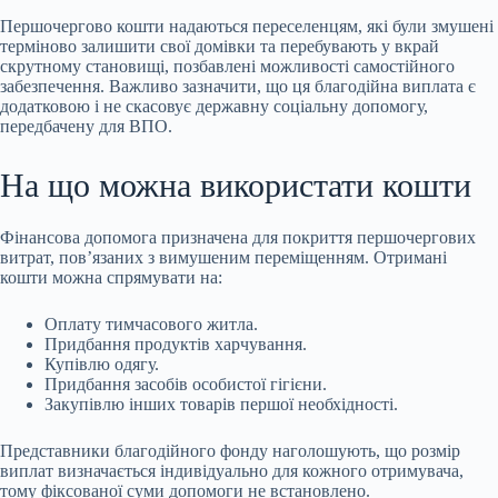
Першочергово кошти надаються переселенцям, які були змушені
терміново залишити свої домівки та перебувають у вкрай
скрутному становищі, позбавлені можливості самостійного
забезпечення. Важливо зазначити, що ця благодійна виплата є
додатковою і не скасовує державну соціальну допомогу,
передбачену для ВПО.
На що можна використати кошти
Фінансова допомога призначена для покриття першочергових
витрат, пов’язаних з вимушеним переміщенням. Отримані
кошти можна спрямувати на:
Оплату тимчасового житла.
Придбання продуктів харчування.
Купівлю одягу.
Придбання засобів особистої гігієни.
Закупівлю інших товарів першої необхідності.
Представники благодійного фонду наголошують, що розмір
виплат визначається індивідуально для кожного отримувача,
тому фіксованої суми допомоги не встановлено.