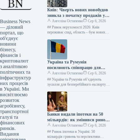
Київ: Чверть нових новобудов
зникла з початку продажів у
Business News
2026 році – дані “ЛУН”
Ангеліна Остапенко
Сер 6, 2026
— діловий
## Ринок нерухомості 2026: Київ
портал, що
переживає спад, область – бум нових
житлових комплексів Фото: Оксана
об'єднує
Гришина Від початку 2026 року…
новини
бізнесу,
фінансів і
криптовалют
Україна та Румунія
з аналітикою
посилюють співпрацю для
політичних та
розширення логістики порту
Ангеліна Остапенко
Сер 6, 2026
інфраструктур
Констанца
## Україна та Румунія об’єднують
них процесів
зусилля для безперебійного експорту
в Україні. Ми
агропродукції: Порт Констанца –
висвітлюємо
стратегічний союзник ### Ключові
кроки для подолання…
розвиток
агробізнесу,
транспортної
Банки видали іпотеки на 50
галузі та
мільярдів: як змінився ринок
фінансових
кредитування
Ангеліна Остапенко
Сер 6, 2026
ринків.
## Ринок іпотеки в Україні: 50
Видання
мільярдів гривень та перспективи
орієнтоване