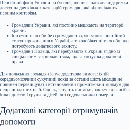
Пенсійний фонд України роз’яснює, що ця фінансова підтримка
доступна для кількох категорій громадян, які відповідають
певним критеріям.
Громадяни України, які постійно мешкають на території
країни.
Іноземці та особи без громадянства, які мають постійний
статус проживання в Україні, а також біженці та особи, що
потребують додаткового захисту.
Громадяни Польщі, які перебувають в Україні згідно зі
спеціальним законодавством, що гарантує їм додаткові
права.
Для польських громадян існує додаткова вимога: їхній
середньомісячний сукупний дохід за останні шість місяців не
повинен перевищувати встановлений прожитковий мінімум для
непрацездатних осіб. Однак, існують винятки, зокрема для осіб з
інвалідністю І групи та дітей, чиї годувальники померли.
Додаткові категорії отримувачів
допомоги