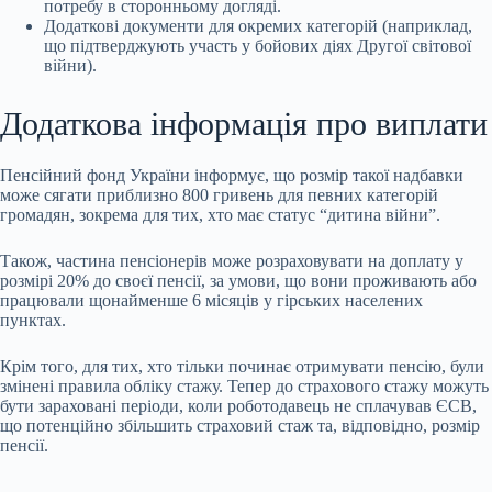
потребу в сторонньому догляді.
Додаткові документи для окремих категорій (наприклад,
що підтверджують участь у бойових діях Другої світової
війни).
Додаткова інформація про виплати
Пенсійний фонд України інформує, що розмір такої надбавки
може сягати приблизно 800 гривень для певних категорій
громадян, зокрема для тих, хто має статус “дитина війни”.
Також, частина пенсіонерів може розраховувати на доплату у
розмірі 20% до своєї пенсії, за умови, що вони проживають або
працювали щонайменше 6 місяців у гірських населених
пунктах.
Крім того, для тих, хто тільки починає отримувати пенсію, були
змінені правила обліку стажу. Тепер до страхового стажу можуть
бути зараховані періоди, коли роботодавець не сплачував ЄСВ,
що потенційно збільшить страховий стаж та, відповідно, розмір
пенсії.