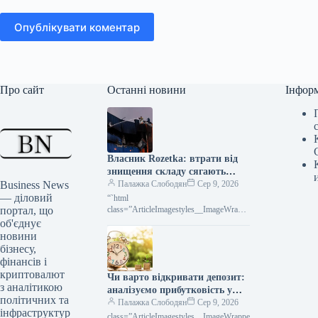
Опублікувати коментар
Про сайт
Останні новини
Інфор
Власник Rozetka: втрати від
знищення складу сягають
Business News
мільярдів гривень
Палажка Слободян
Сер 9, 2026
— діловий
“`html
портал, що
class=”ArticleImagestyles__ImageWrappe
r-sc-lvd8v9-0 cWMVnY”> <img
об'єднує
src="/wp-
новини
content/uploads/2026/08/cb2b6149ecf674
бізнесу,
28173c470a7e114f83.jpg" alt="5 серпня
фінансів і
три балістичні ракети рф зруйнували
криптовалют
Чи варто відкривати депозит:
найбільший розподільчий складський
з аналітикою
комплекс Rozetka в
аналізуємо прибутковість у
політичних та
нинішніх умовах
Палажка Слободян
Сер 9, 2026
інфраструктур
class=”ArticleImagestyles__ImageWrappe