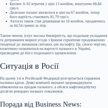
Бензин А-92 втратив у ціні 13 копійок, коштуючи 68,84
грн/л.
Дизельне пальне знизилося в ціні на 67 копійок, тепер
його вартість становить 81,79 грн/л.
Автогаз також став дешевшим на 16 копійок, продаючись
за 44,54 гривні за літр.
Таким чином, існує висока ймовірність, що подальше укладання
та дотримання мирної угоди з Іраном сприятиме продовженню
тенденції до зниження світових цін на нафту. Це, своєю чергою,
позитивно позначиться на вартості пального в Україні,
призводячи до його подальшого здешевлення.
Ситуація в Росії
На цьому тлі в Російській Федерації розгортається справжня
паливна криза. Деякі компанії змушені запроваджувати
обмеження на продаж пального, а обсяги нафтовидобутку
досягли рекордно низьких показників.
Порада від Business News: