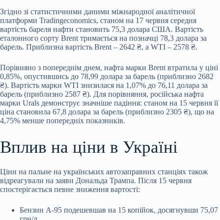
Згідно зі статистичними даними міжнародної аналітичної
платформи Tradingeconomics, станом на 17 червня середня
вартість бареля нафти становить 75,3 долара США. Вартість
еталонного сорту Brent тримається на позначці 78,3 долара за
барель. Приблизна вартість Brent – 2642 ₴, а WTI – 2578 ₴.
Порівняно з попереднім днем, нафта марки Brent втратила у ціні
0,85%, опустившись до 78,99 долара за барель (приблизно 2682
₴). Вартість марки WTI знизилася на 1,07% до 76,11 долара за
барель (приблизно 2587 ₴). Для порівняння, російська нафта
марки Urals демонструє значніше падіння: станом на 15 червня її
ціна становила 67,8 долара за барель (приблизно 2305 ₴), що на
4,75% менше попередніх показників.
Вплив на ціни в Україні
Ціни на пальне на українських автозаправних станціях також
відреагували на заяви Дональда Трампа. Після 15 червня
спостерігається певне зниження вартості:
Бензин А-95 подешевшав на 15 копійок, досягнувши 75,07
грн/л.