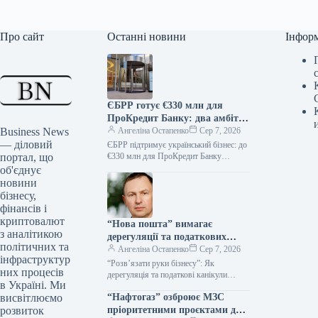
Про сайт
Останні новини
Інфор
ЄБРР готує €330 млн для
ПроКредит Банку: два амбітні
Business News
проєкти на горизонті
Ангеліна Остапенко
Сер 7, 2026
— діловий
ЄБРР підтримує український бізнес: до
портал, що
€330 млн для ПроКредит Банку
Європейський банк реконструкції та
об'єднує
розвитку (ЄБРР) вивчає можливість
новини
реалізації двох…
бізнесу,
фінансів і
криптовалют
“Нова пошта” вимагає
з аналітикою
дерегуляції та податкових
політичних та
канікул у відповідь на атаки
Ангеліна Остапенко
Сер 7, 2026
інфраструктур
на бізнес
“Розв’язати руки бізнесу”: Як
них процесів
дерегуляція та податкові канікули
в Україні. Ми
можуть врятувати економіку від ударів
висвітлюємо
“Нафтогаз” озброює МЗС
Фото:
https://www.facebook.com/Volodymyr.Po
розвиток
пріоритетними проєктами для