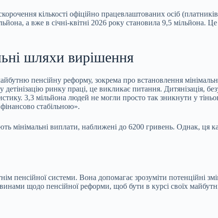
скорочення кількості офіційно працевлаштованих осіб (платників 
льйона, а вже в січні-квітні 2026 року становила 9,5 мільйона. Ц
льні шляхи вирішення
йбутню пенсійну реформу, зокрема про встановлення мінімальної п
етінізацію ринку праці, це викликає питання. Дитянізація, без
стику. 3,3 мільйона людей не могли просто так зникнути у тіньо
 фінансово стабільною».
ють мінімальні виплати, наближені до 6200 гривень. Однак, ця к
утнім пенсійної системи. Вона допомагає зрозуміти потенційні зм
винами щодо пенсійної реформи, щоб бути в курсі своїх майбутні