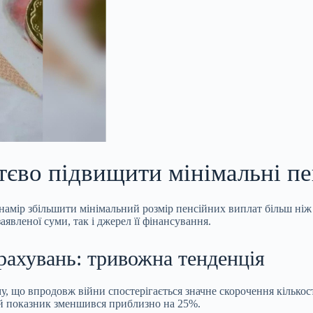
тєво підвищити мінімальні пен
 намір збільшити
мінімальний розмір пенсійних виплат більш ніж 
явленої суми, так і джерел її фінансування.
рахувань: тривожна тенденція
у, що впродовж війни спостерігається значне скорочення кілько
цей показник зменшився приблизно на 25%.