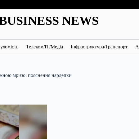
BUSINESS NEWS
ухомість
Телеком/ІТ/Медіа
Інфраструктура/Транспорт
А
сяжною мрією: пояснення нардепки