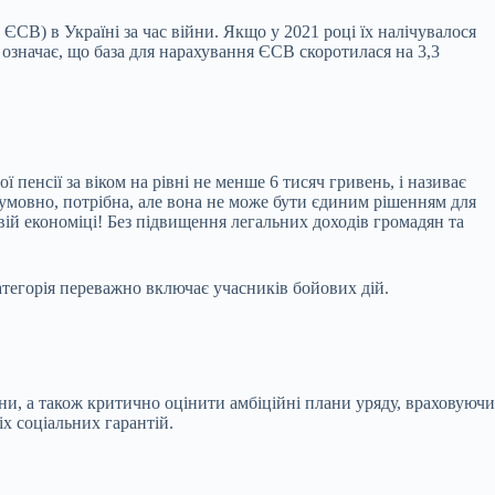
ЄСВ) в Україні за час війни. Якщо у 2021 році їх налічувалося
е означає, що база для нарахування ЄСВ скоротилася на 3,3
енсії за віком на рівні не менше 6 тисяч гривень, і називає
умовно, потрібна, але вона не може бути єдиним рішенням для
вій економіці! Без підвищення легальних доходів громадян та
атегорія переважно включає учасників бойових дій.
іни, а також критично оцінити амбіційні плани уряду, враховуючи
х соціальних гарантій.