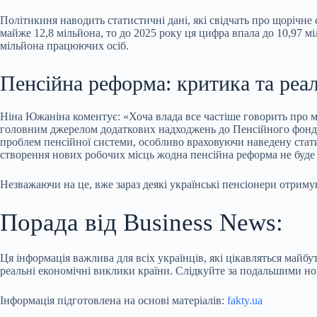
Політикиня наводить статистичні дані, які свідчать про щорічне 
майже 12,8 мільйона, то до 2025 року ця цифра впала до 10,97 мі
мільйона працюючих осіб.
Пенсійна реформа: критика та реа
Ніна Южаніна коментує: «Хоча влада все частіше говорить про ма
головним джерелом додаткових надходжень до Пенсійного фонду д
проблем пенсійної системи, особливо враховуючи наведену стати
створення нових робочих місць жодна пенсійна реформа не буде
Незважаючи на це, вже зараз деякі українські пенсіонери отриму
Порада від Business News:
Ця інформація важлива для всіх українців, які цікавляться майб
реальні економічні виклики країни. Слідкуйте за подальшими но
Інформація підготовлена на основі матеріалів:
fakty.ua