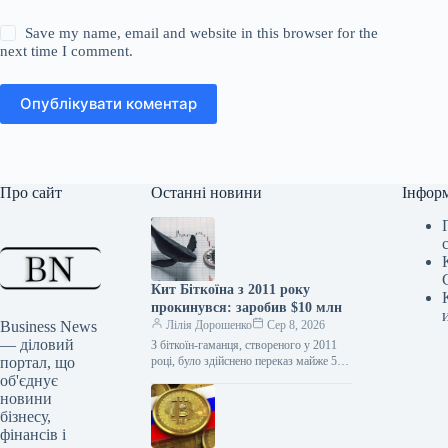
Save my name, email and website in this browser for the
next time I comment.
Опублікувати коментар
Про сайт
Останні новини
Інфор
Кит Біткоїна з 2011 року
прокинувся: заробив $10 млн
Business News
Лілія Дорошенко
Сер 8, 2026
— діловий
З біткоїн-гаманця, створеного у 2011
портал, що
році, було здійснено переказ майже 50
BTC загальною вартістю близько $3,2
об'єднує
млн, на що звернули…
новини
бізнесу,
фінансів і