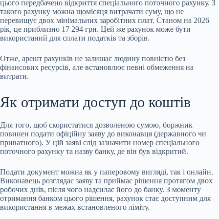
цього передбачено відкриття спеціального поточного рахунку. З
такого рахунку можна щомісяця витрачати суму, що не
перевищує двох мінімальних заробітних плат. Станом на 2026
рік, це приблизно 17 294 грн. Цей же рахунок може бути
використаний для сплати податків та зборів.
Отже, арешт рахунків не залишає людину повністю без
фінансових ресурсів, але встановлює певні обмеження на
витрати.
Як отримати доступ до коштів
Для того, щоб скористатися дозволеною сумою, боржник
повинен подати офіційну заяву до виконавця (державного чи
приватного). У цій заяві слід зазначити номер спеціального
поточного рахунку та назву банку, де він був відкритий.
Подати документ можна як у паперовому вигляді, так і онлайн.
Виконавець розглядає заяву та приймає рішення протягом двох
робочих днів, після чого надсилає його до банку. З моменту
отримання банком цього рішення, рахунок стає доступним для
використання в межах встановленого ліміту.