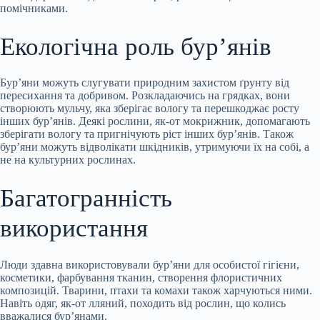
помічниками.
Екологічна роль бур’янів
Бур’яни можуть слугувати природним захистом ґрунту від
пересихання та добривом. Розкладаючись на грядках, вони
створюють мульчу, яка зберігає вологу та перешкоджає росту
інших бур’янів. Деякі рослини, як-от мокрижник, допомагають
зберігати вологу та пригнічують ріст інших бур’янів. Також
бур’яни можуть відволікати шкідників, утримуючи їх на собі, а
не на культурних рослинах.
Багатогранність
використання
Люди здавна використовували бур’яни для особистої гігієни,
косметики, фарбування тканин, створення флористичних
композицій. Тварини, птахи та комахи також харчуються ними.
Навіть одяг, як-от лляний, походить від рослин, що колись
вважалися бур’янами.