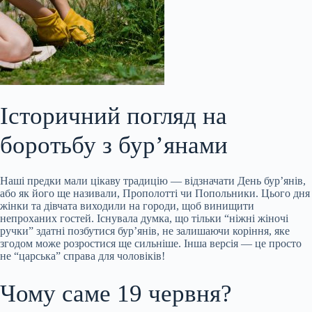
Історичний погляд на
боротьбу з бур’янами
Наші предки мали цікаву традицію — відзначати День бур’янів,
або як його ще називали, Прополотті чи Попольники. Цього дня
жінки та дівчата виходили на городи, щоб винищити
непроханих гостей. Існувала думка, що тільки “ніжні жіночі
ручки” здатні позбутися бур’янів, не залишаючи коріння, яке
згодом може розростися ще сильніше. Інша версія — це просто
не “царська” справа для чоловіків!
Чому саме 19 червня?