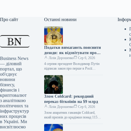
Про сайт
Останні новини
Інфор
Податки вимагають пояснити
доходи: як відзвітувати про
Business News
криптоактиви
Лілія Дорошенко
Сер 6, 2026
— діловий
4 серпня президент Володимир Путін
портал, що
підписав закон про перше в Росії
комплексне регулювання криптовалют.
об'єднує
Документ, який вводить цифрові
новини
валюти в…
бізнесу,
фінансів і
криптовалют
Злом Coldcard: рекордний
з аналітикою
переказ біткоїнів на $9 млрд
політичних та
Лілія Дорошенко
Сер 6, 2026
інфраструктур
Злом апаратних гаманців Coldcard,
них процесів
який призвів до крадіжки понад 115
в Україні. Ми
мільйонів доларів у біткоїнах,
висвітлюємо
спричинив рекордну активність у