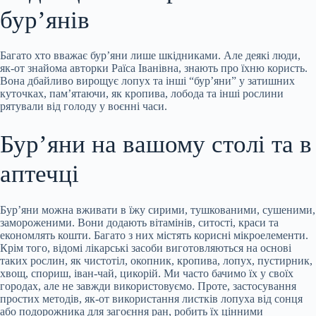
бур’янів
Багато хто вважає бур’яни лише шкідниками. Але деякі люди,
як-от знайома авторки Раїса Іванівна, знають про їхню користь.
Вона дбайливо вирощує лопух та інші “бур’яни” у затишних
куточках, пам’ятаючи, як кропива, лобода та інші рослини
рятували від голоду у воєнні часи.
Бур’яни на вашому столі та в
аптечці
Бур’яни можна вживати в їжу сирими, тушкованими, сушеними,
замороженими. Вони додають вітамінів, ситості, краси та
економлять кошти. Багато з них містять корисні мікроелементи.
Крім того, відомі лікарські засоби виготовляються на основі
таких рослин, як чистотіл, окопник, кропива, лопух, пустирник,
хвощ, спориш, іван-чай, цикорій. Ми часто бачимо їх у своїх
городах, але не завжди використовуємо. Проте, застосування
простих методів, як-от використання листків лопуха від сонця
або подорожника для загоєння ран, робить їх цінними