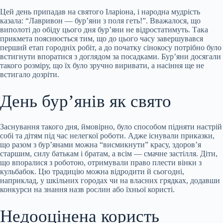
Цей день припадав на святого Іларіона, і народна мудрість
казала: “Лавривон — бур’яни з поля геть!”. Вважалося, що
виполоті до обіду цього дня бур’яни не відростатимуть. Така
прикмета пояснюється тим, що до цього часу завершувався
перший етап городніх робіт, а до початку сінокосу потрібно було
встигнути впоратися з доглядом за посадками. Бур’яни досягали
такого розміру, що їх було зручно виривати, а насіння ще не
встигало дозріти.
День бур’янів як свято
Заснування такого дня, ймовірно, було способом підняти настрій
собі та дітям під час нелегкої роботи. Адже існували приказки,
що разом з бур’янами можна “висмикнути” красу, здоров’я
старшим, силу батькам і братам, а всім — смачне застілля. Діти,
що впоралися з роботою, отримували право плести вінки з
кульбабок. Цю традицію можна відродити й сьогодні,
наприклад, у шкільних городах чи на власних грядках, додавши
конкурси на знання назв рослин або їхньої користі.
Недооцінена користь