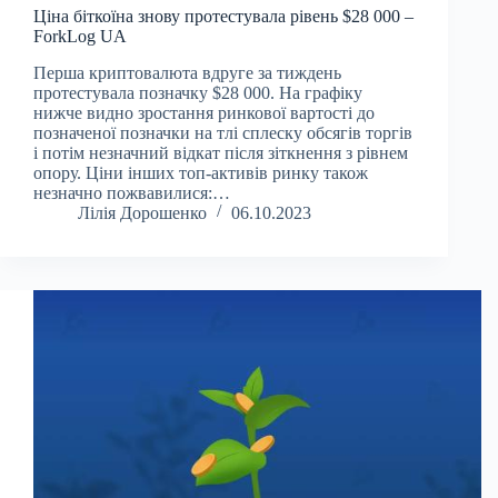
Ціна біткоїна знову протестувала рівень $28 000 –
ForkLog UA
Перша криптовалюта вдруге за тиждень
протестувала позначку $28 000. На графіку
нижче видно зростання ринкової вартості до
позначеної позначки на тлі сплеску обсягів торгів
і потім незначний відкат після зіткнення з рівнем
опору. Ціни інших топ-активів ринку також
незначно пожвавилися:…
Лілія Дорошенко
06.10.2023