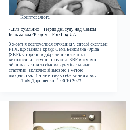
Криптовалюта
«Діяв сумлінно». Перші дні суду над Семом
Бенкманом-Фрідом – ForkLog UA
3 жовтня розпочалися слухання у справі ексглави
FTX, що зазнала краху, Сема Бенкмана-Фріда
(SBF). Сторони відібрали присяжних і
виголосили вступні промови. SBF висунуто
обвинувачення за сімома кримінальними
статтями, включно зі змовою з метою
шахрайства. Він не визнав себе винним за…
Лілія Дорошенко
06.10.2023