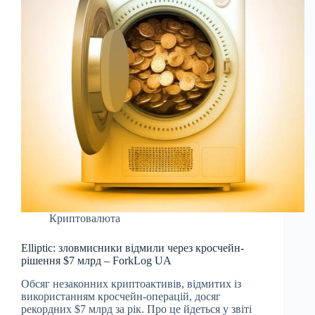
Криптовалюта
Elliptic: зловмисники відмили через кросчейн-
рішення $7 млрд – ForkLog UA
Обсяг незаконних криптоактивів, відмитих із
використанням кросчейн-операцій, досяг
рекордних $7 млрд за рік. Про це йдеться у звіті