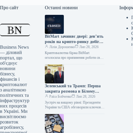
Про сайт
Останні новини
Інфор
BitMart зачиняє двері: дев’ять
років на крипто-ринку добігли
Business News
кінця
Лілія Дорошенко
Лип 28, 2026
— діловий
Криптовалютна біржа BitMart
портал, що
оголосила про припинення роботи своєї
торгової платформи після дев’яти
об'єднує
років діяльності. У неділю, 26 липня,
новини
біржа припинила…
бізнесу,
фінансів і
криптовалют
Зеленський та Трамп: Перша
з аналітикою
закрита розмова в Білому
політичних та
домі.
Раїса Бойченко
Лип 28, 2026
інфраструктур
Зустріч на вищому рівні: Президенти
них процесів
України та США обговорили ключові
в Україні. Ми
питання у Білому домі Фото:
висвітлюємо
t.me/V_Zelenskiy_official У серці
американської дипломатії,…
розвиток
агробізнесу,
транспортної