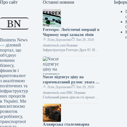
Про сайт
Останні новини
Інфор
Ferrexpo: Логістичні операції в
Чорному морі зазнали збоїв
Business News
Лілія Дорошенко
Лип 28, 2026
— діловий
shutterstock.com Новини
портал, що
Інфраструктура Ferrexpo Друк 81 28
Липня 2026 Ferrexpo зазнала збитків:
об'єднує
російські атаки паралізували морську
новини
логістику Читайте іншими мовами:
бізнесу,
фінансів і
криптовалют
Nucor підтягує ціну на
з аналітикою
гарячекатаний рулон: увага на
політичних та
$10/т
Лілія Дорошенко
Лип 28, 2026
інфраструктур
shutterstock.com HRC Новини
них процесів
Глобальний ринок ціни на г/к прокат
в Україні. Ми
Роздрукувати 101 28 Липня 2026 Nucor
висвітлюємо
Коригує Ціну на Гарячекатаний Рулон:
…
розвиток
агробізнесу,
транспортної
Алжирська сталеливарна
галузі та