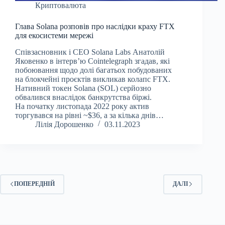
Криптовалюта
Глава Solana розповів про наслідки краху FTX
для екосистеми мережі
Співзасновник і CEO Solana Labs Анатолій
Яковенко в інтерв’ю Cointelegraph згадав, які
побоювання щодо долі багатьох побудованих
на блокчейні проєктів викликав колапс FTX.
Нативний токен Solana (SOL) серйозно
обвалився внаслідок банкрутства біржі.
На початку листопада 2022 року актив
торгувався на рівні ~$36, а за кілька днів…
Лілія Дорошенко
03.11.2023
ПОПЕРЕДНІЙ
ДАЛІ