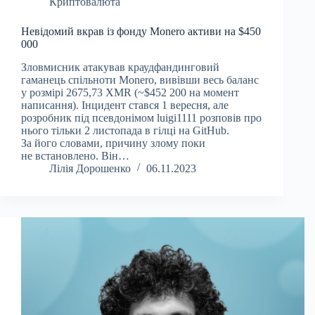
Криптовалюта
Невідомий вкрав із фонду Monero активи на $450
000
Зловмисник атакував краудфандинговий
гаманець спільноти Monero, вивівши весь баланс
у розмірі 2675,73 XMR (~$452 200 на момент
написання). Інцидент стався 1 вересня, але
розробник під псевдонімом luigi1111 розповів про
нього тільки 2 листопада в гілці на GitHub.
За його словами, причину злому поки
не встановлено. Він…
Лілія Дорошенко
06.11.2023