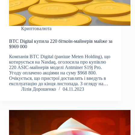
Криптовалюта
BTC Digital купила 220 біткоїн-майнерів майже за
$969 000
Компанія BTC Digital (раніше Meten Holding), що
котирується на Nasdaq, оголосила про купівлю
220 ASIC-майнерів моделі Antminer S19j Pro.
Угоду оплачено акціями на суму $968 800.
Очікується, що пристрої доставлять і введуть в
експлуатацію до кінця листопада. З огляду на…
Лілія Дорошенко
04.11.2023