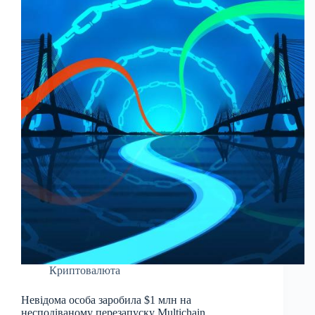
Криптовалюта
Невідома особа заробила $1 млн на
несподіваному перезапуску Multichain