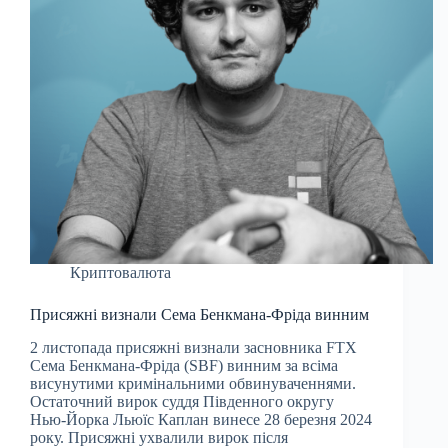
Криптовалюта
Присяжні визнали Сема Бенкмана-Фріда винним
2 листопада присяжні визнали засновника FTX
Сема Бенкмана-Фріда (SBF) винним за всіма
висунутими кримінальними обвинуваченнями.
Остаточний вирок суддя Південного округу
Нью-Йорка Льюїс Каплан винесе 28 березня 2024
року. Присяжні ухвалили вирок після